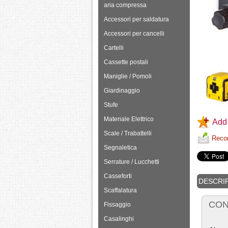
aria compressa
Accessori per saldatura
Accessori per cancelli
Cartelli
Cassette postali
Maniglie / Pomoli
Giardinaggio
Stufe
Materiale Elettrico
Add 
Scale / Trabattelli
Recom
Segnaletica
Serrature / Lucchetti
Casseforti
DESCRI
Scaffalatura
CON
Fissaggio
Casalinghi