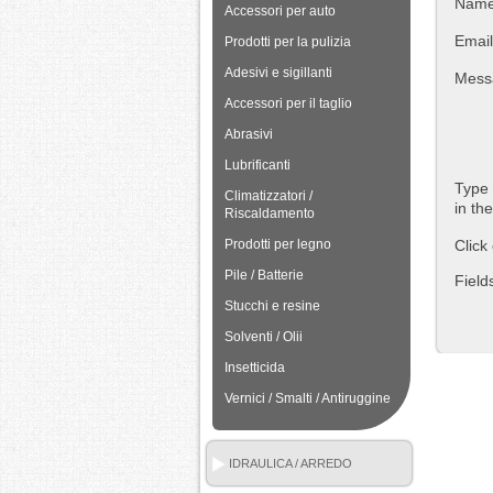
Nam
Accessori per auto
Email
Prodotti per la pulizia
Adesivi e sigillanti
Mess
Accessori per il taglio
Abrasivi
Lubrificanti
Type 
Climatizzatori /
in th
Riscaldamento
Click
Prodotti per legno
Pile / Batterie
Field
Stucchi e resine
Solventi / Olii
Insetticida
Vernici / Smalti / Antiruggine
IDRAULICA / ARREDO
BAGNO