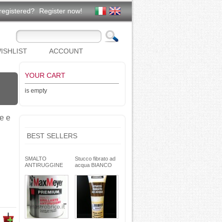
registered?
Register now!
ISHLIST
ACCOUNT
YOUR CART
is empty
le e
BEST SELLERS
SMALTO
Stucco fibrato ad
ANTIRUGGINE
acqua BIANCO
brillante - formula
250g- basso ritiro
gel - non cola -
riempitivo non si
Max Meyer
spacca -
TEKNICA