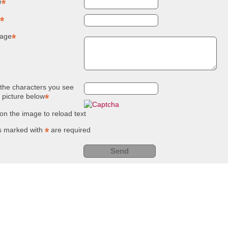
e
NUOVO SC
Compostie
REMOVER -
giardino, i
sverniciatore
plastica ri
universale - tre
(polipropil
age
pini (COPY) -
260 Lt. ne
TEKNICA
TOOMAX
the characters you see
e picture below
 on the image to reload text
s marked with
are required