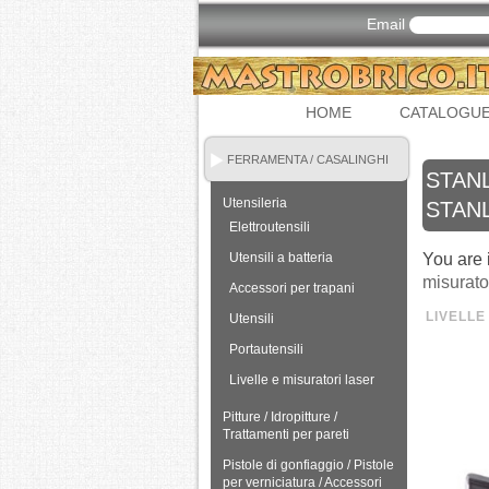
Email
HOME
CATALOGU
FERRAMENTA / CASALINGHI
STANL
Utensileria
STAN
Elettroutensili
Utensili a batteria
You are 
misurato
Accessori per trapani
LIVELLE
Utensili
Portautensili
Livelle e misuratori laser
Pitture / Idropitture /
Trattamenti per pareti
Pistole di gonfiaggio / Pistole
per verniciatura / Accessori