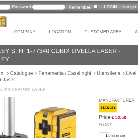
Password
Not yet 
Remember
E
COMPANY
LOCATION
CUSTOMER AREA
W
EY STHT1-77340 CUBIX LIVELLA LASER -
LEY
in:
Catalogue
Ferramenta / Casalinghi
Utensileria
Livel
ri laser
 E MISURATORI LASER
MANUFACTURER
Price
€ 52.50
In stock
Add to cart