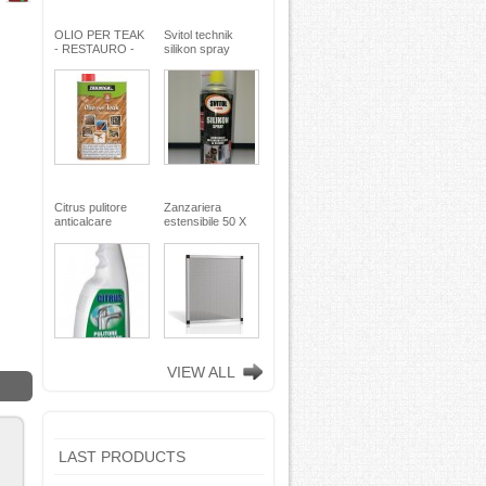
OLIO PER TEAK
Svitol technik
- RESTAURO -
silikon spray
Miscela speciale
200ml - Arexons
di oli pregiati -
MaxMeyer -
TEKNICA
Citrus pulitore
Zanzariera
anticalcare
estensibile 50 X
disincrostante -
75
con nebulizzatore
- faren industrie
chimiche spa
VIEW ALL
LAST PRODUCTS