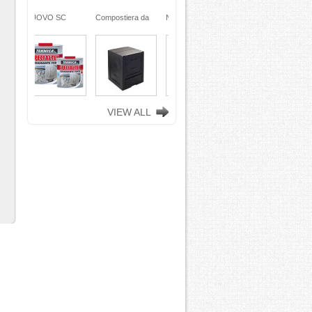
ra da
NUOVO SC
Compostiera da
n
REMOVER -
giardino, in
ciclata
sverniciatore
plastica riciclata
ene)
universale - tre
(polipropilene)
ro
pini (COPY) -
260 Lt. nero
TEKNICA
TOOMAX
VIEW ALL