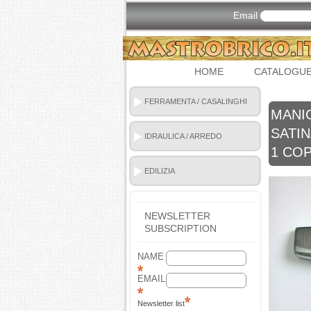
Email
HOME
CATALOGU
FERRAMENTA / CASALINGHI
MANI
SATIN
IDRAULICA / ARREDO
1 COP
BAGNO
EDILIZIA
NEWSLETTER
SUBSCRIPTION
NAME
EMAIL
Newsletter list