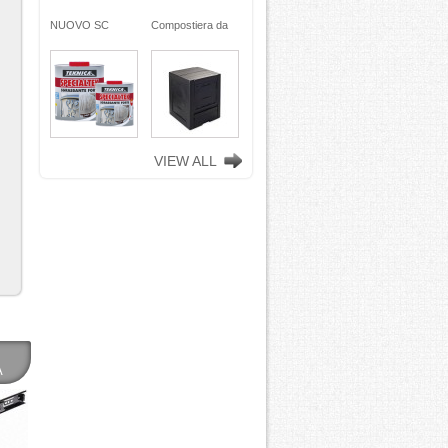
ra da
NUOVO SC
Compostiera da
n
REMOVER -
giardino, in
ciclata
sverniciatore
plastica riciclata
ene)
universale - tre
(polipropilene)
ro
pini (COPY) -
260 Lt. nero
TEKNICA
TOOMAX
VIEW ALL
A