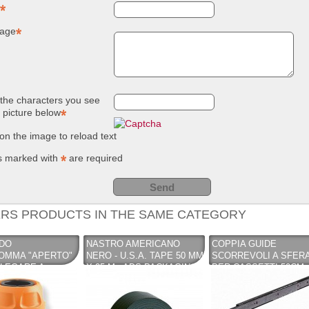
NUOVO SC
Compostie
REMOVER -
giardino, i
age
sverniciatore
plastica ri
universale - tre
(polipropil
pini (COPY) -
260 Lt. ne
TEKNICA
TOOMAX
the characters you see
e picture below
 on the image to reload text
s marked with
are required
RS PRODUCTS IN THE SAME CATEGORY
DO
NASTRO AMERICANO
COPPIA GUIDE
OMMA "APERTO"
NERO - U.S.A. TAPE 50 MM
SCORREVOLI A SFER
LEGARE A
X 25 M - ADS PACKAGING
PER CASSETTI 50CM
IL TUBO ALLA
ZINCATA - UNIFIX
RUBINETTO