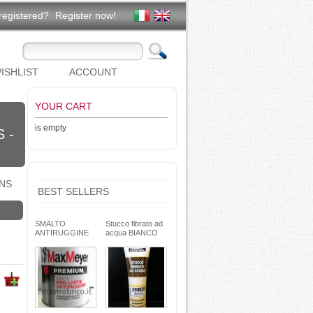
registered?
Register now!
ISHLIST
ACCOUNT
YOUR CART
is empty
 -
NS
BEST SELLERS
SMALTO
Stucco fibrato ad
ANTIRUGGINE
acqua BIANCO
brillante - formula
250g- basso ritiro
gel - non cola -
riempitivo non si
Max Meyer
spacca -
TEKNICA