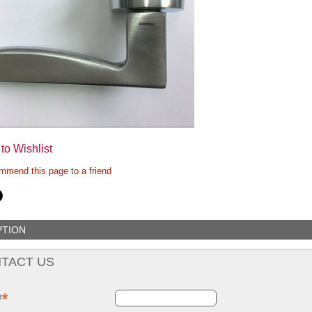
to Wishlist
mend this page to a friend
PTION
TACT US
e