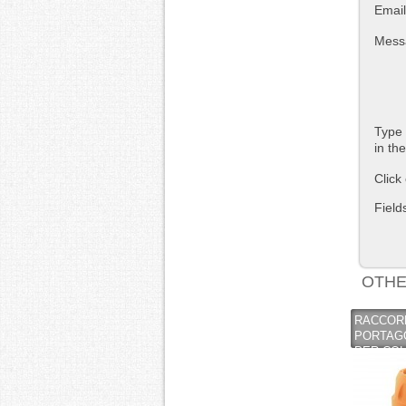
Email
Mess
Type 
in th
Click
Field
OTHE
RACCOR
PORTAG
PER COL
SCATTO 
PRESA 