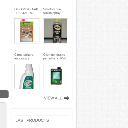
OLIO PER TEAK
Svitol technik
- RESTAURO -
silikon spray
Miscela speciale
200ml - Arexons
di oli pregiati -
MaxMeyer -
TEKNICA
Citrus pulitore
Olio rigenerante
anticalcare
per infissi in PVC,
disincrostante -
plastica e
con nebulizzatore
alluminio - 500 ml
- faren industrie
TEKNICA -
chimiche spa
TEKNICA
VIEW ALL
LAST PRODUCTS