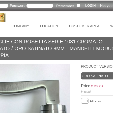
Password
Not yet 
Remember
E
COMPANY
LOCATION
CUSTOMER AREA
W
GLIE CON ROSETTA SERIE 1031 CROMATO
ATO / ORO SATINATO 8MM - MANDELLI MODUS
PIA
PRODUCT VERSIO
ORO SATINATO
Price
€ 52.87
In stock
Add to cart