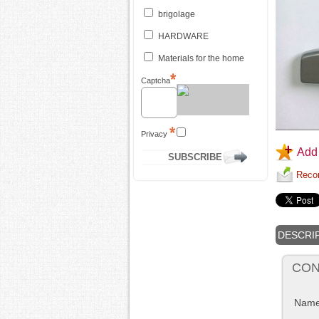
brigolage
HARDWARE
Materials for the home
Captcha
Privacy
Add 
Recom
DESCRI
CON
Nam