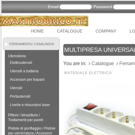
Email
Password
HOME
CATALOGUE
COMPANY
LO
FERRAMENTA / CASALINGHI
MULTIPRESA UNIVERSAL
Utensileria
Elettroutensili
You are in:
Catalogue
Ferram
Utensili a batteria
MATERIALE ELETTRICO
Accessori per trapani
Utensili
Portautensili
Livelle e misuratori laser
Pitture / Idropitture /
Trattamenti per pareti
Pistole di gonfiaggio / Pistole
per verniciatura / Accessori