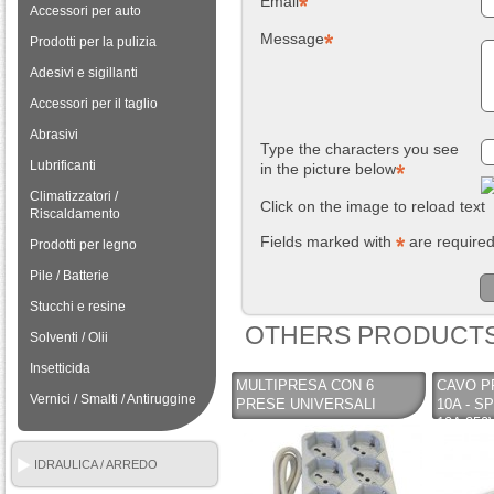
Email
Accessori per auto
Message
Prodotti per la pulizia
Adesivi e sigillanti
Accessori per il taglio
Abrasivi
Type the characters you see
Lubrificanti
in the picture below
Climatizzatori /
Click on the image to reload text
Riscaldamento
Fields marked with
are require
Prodotti per legno
Pile / Batterie
Stucchi e resine
OTHERS PRODUCTS
Solventi / Olii
Insetticida
MULTIPRESA CON 6
CAVO P
Vernici / Smalti / Antiruggine
PRESE UNIVERSALI
10A - S
10A 250
2200W
IDRAULICA / ARREDO
BAGNO