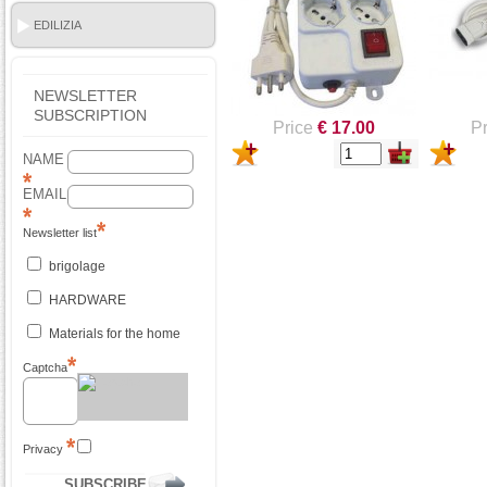
EDILIZIA
NEWSLETTER
SUBSCRIPTION
Price
€ 17.00
Pr
NAME
EMAIL
Newsletter list
brigolage
HARDWARE
Materials for the home
Captcha
Privacy