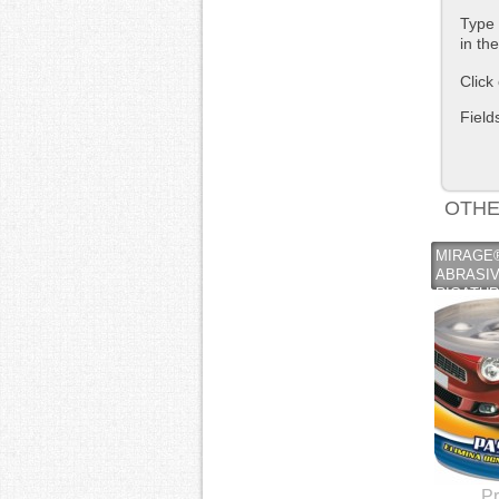
Type 
in th
Click
Field
OTHE
MIRAGE
ABRASIV
RIGATUR
- 150G -
Pr