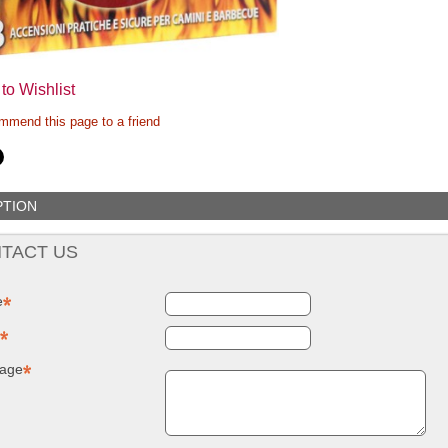
to Wishlist
mend this page to a friend
PTION
TACT US
e
age