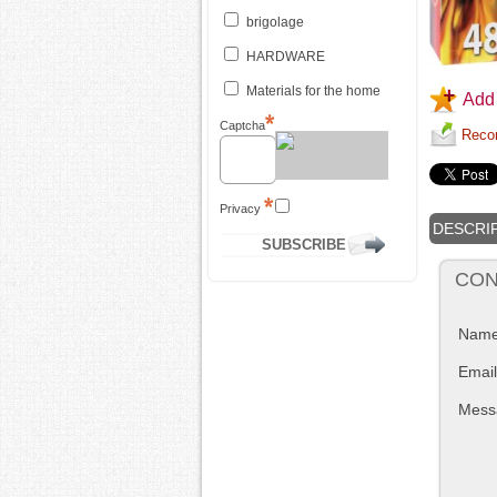
brigolage
HARDWARE
Materials for the home
Add 
Captcha
Recom
Privacy
DESCRI
CON
Nam
Email
Mess