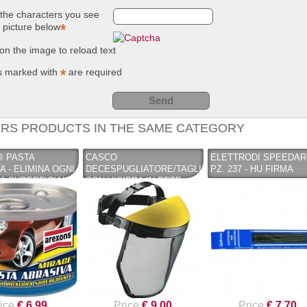
the characters you see
NUOVO SC
Compostie
e picture below
REMOVER -
giardino, i
sverniciatore
plastica ri
universale - tre
(polipropil
 on the image to reload text
pini (COPY) -
260 Lt. ne
TEKNICA
TOOMAX
s marked with
are required
RS PRODUCTS IN THE SAME CATEGORY
® PASTA
CASCO
ELETTRODI SPEEDAR
A - ELIMINA OGNI
DECESPUGLIATORE/TAGLIAERBA
PZ. 237 - HU FIRMA
A SUPERFICIALE
CON VISIERA IN RETE
 AREXONS
METALICA PROTEZ
VISO/OCCHI - NEWTEC
ice
€ 6.99
Price
€ 9.00
Price
€ 7.70