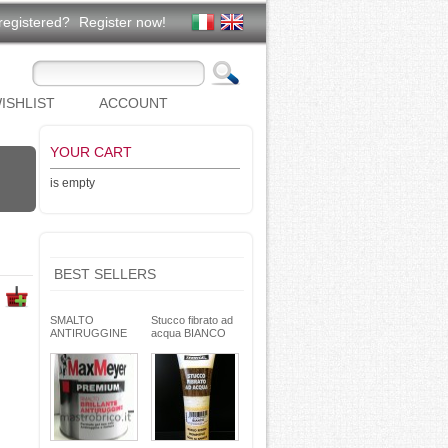
registered?
Register now!
ISHLIST
ACCOUNT
YOUR CART
is empty
BEST SELLERS
SMALTO
Stucco fibrato ad
ANTIRUGGINE
acqua BIANCO
brillante - formula
250g- basso ritiro
gel - non cola -
riempitivo non si
Max Meyer
spacca -
TEKNICA