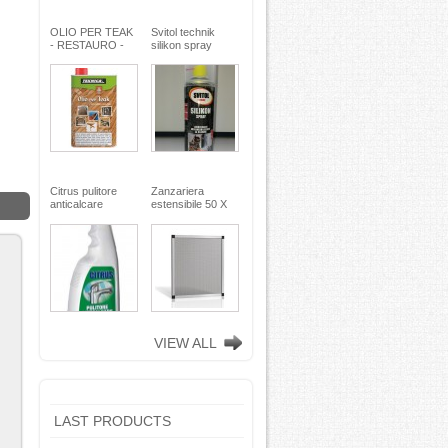
OLIO PER TEAK
Svitol technik
- RESTAURO -
silikon spray
Miscela speciale
200ml - Arexons
di oli pregiati -
MaxMeyer -
TEKNICA
Citrus pulitore
Zanzariera
anticalcare
estensibile 50 X
disincrostante -
75
con nebulizzatore
- faren industrie
chimiche spa
VIEW ALL
LAST PRODUCTS