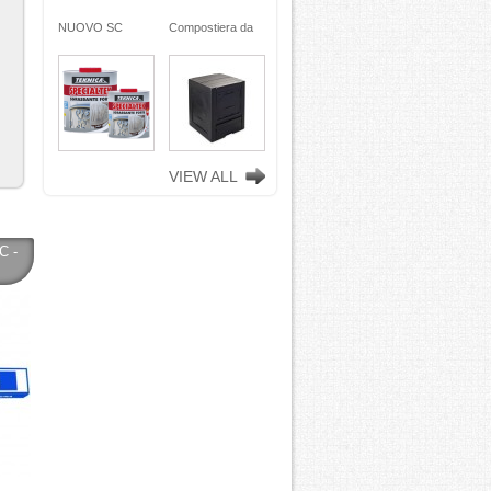
ra da
NUOVO SC
Compostiera da
n
REMOVER -
giardino, in
ciclata
sverniciatore
plastica riciclata
ene)
universale - tre
(polipropilene)
ro
pini (COPY) -
260 Lt. nero
TEKNICA
TOOMAX
VIEW ALL
C -