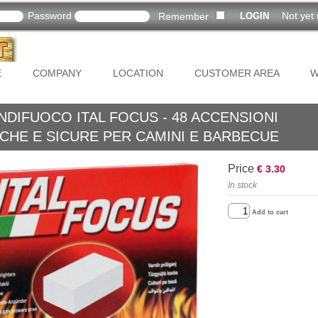
Password
Not yet 
Remember
E
COMPANY
LOCATION
CUSTOMER AREA
W
DIFUOCO ITAL FOCUS - 48 ACCENSIONI
CHE E SICURE PER CAMINI E BARBECUE
Price
€ 3.30
In stock
Add to cart