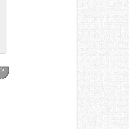
CA
0ML
Y)