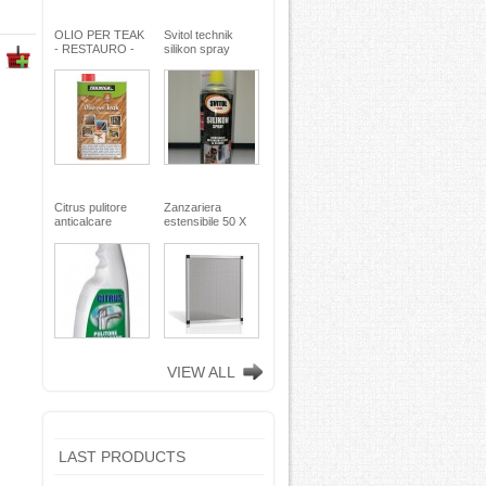
OLIO PER TEAK
Svitol technik
- RESTAURO -
silikon spray
Miscela speciale
200ml - Arexons
di oli pregiati -
MaxMeyer -
TEKNICA
Citrus pulitore
Zanzariera
anticalcare
estensibile 50 X
disincrostante -
75
con nebulizzatore
- faren industrie
chimiche spa
VIEW ALL
LAST PRODUCTS