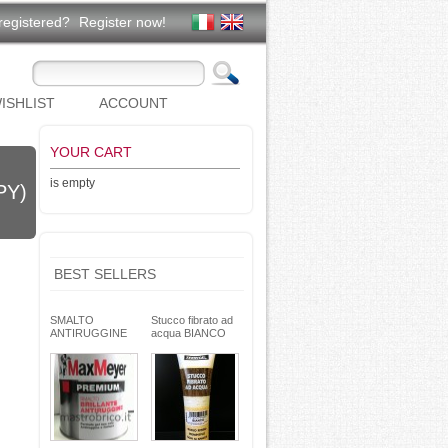
registered?
Register now!
ISHLIST
ACCOUNT
YOUR CART
is empty
PY)
BEST SELLERS
SMALTO
Stucco fibrato ad
ANTIRUGGINE
acqua BIANCO
brillante - formula
250g- basso ritiro
gel - non cola -
riempitivo non si
Max Meyer
spacca -
TEKNICA