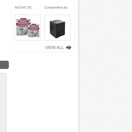
ra da
NUOVO SC
Compostiera da
n
REMOVER -
giardino, in
ciclata
sverniciatore
plastica riciclata
ene)
universale - tre
(polipropilene)
ro
pini (COPY) -
260 Lt. nero
TEKNICA
TOOMAX
VIEW ALL