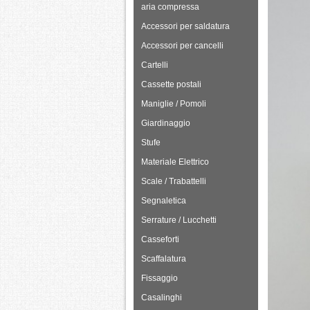
aria compressa
Accessori per saldatura
Accessori per cancelli
Cartelli
Cassette postali
Maniglie / Pomoli
Giardinaggio
Stufe
Materiale Elettrico
Scale / Trabattelli
Segnaletica
Serrature / Lucchetti
Casseforti
Scaffalatura
Fissaggio
Casalinghi