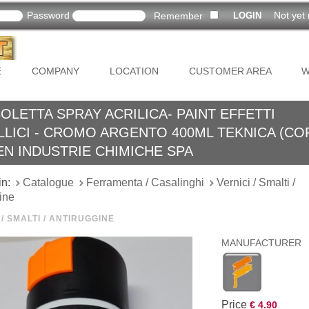
Password
Not yet 
Remember
E
COMPANY
LOCATION
CUSTOMER AREA
W
LETTA SPRAY ACRILICA- PAINT EFFETTI
LICI - CROMO ARGENTO 400ML TEKNICA (CO
EN INDUSTRIE CHIMICHE SPA
in:
Catalogue
Ferramenta / Casalinghi
Vernici / Smalti /
ine
 / SMALTI / ANTIRUGGINE
MANUFACTURER
Price
€ 4.90