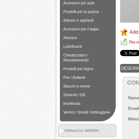
Accessori per auto
Prodotti per la pulizia
Adesivi e sigillanti
Accessori per il taglio
Add 
Abrasivi
Recom
Lubrificanti
Climatizzatori /
Riscaldamento
DESCRI
Prodotti per legno
Pile / Batterie
CON
Stucchi e resine
Solventi / Olii
Nam
Insetticida
Email
Vernici / Smalti / Antiruggine
Mess
IDRAULICA / ARREDO
BAGNO