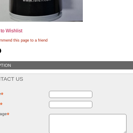
NUOVO SC
Compostie
REMOVER -
giardino, i
sverniciatore
plastica ri
universale - tre
(polipropil
pini (COPY) -
260 Lt. ne
TEKNICA
TOOMAX
to Wishlist
mend this page to a friend
PTION
TACT US
e
age