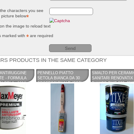
the characters you see
e picture below
 on the image to reload text
s marked with
are required
RS PRODUCTS IN THE SAME CATEGORY
ANTIRUGGINE
PENNELLO PIATTO
SMALTO PER CERAMI
TE - FORMULA
SETOLA BIANCA DA 30
SANITARI RENOVATIX
ON COLA - MAX
PROFESSIONALE (COPY) -
BIANCO TIXE 500+25
PENNELLIFICIO TIGRE
CATALIZZATORE (COP