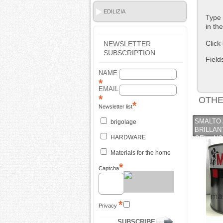
EDILIZIA
Type 
in th
Click
NEWSLETTER
SUBSCRIPTION
Field
NAME
EMAIL
OTHE
Newsletter list
SMALTO 
brigolage
BRILLAN
HARDWARE
GEL - N
MEYER
Materials for the home
Captcha
Privacy