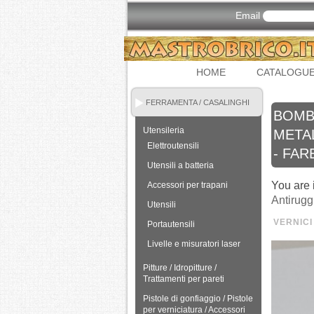
Email
HOME
CATALOGU
FERRAMENTA / CASALINGHI
BOMBO
Utensileria
METAL
Elettroutensili
- FAR
Utensili a batteria
You are 
Accessori per trapani
Antirugg
Utensili
VERNICI
Portautensili
Livelle e misuratori laser
Pitture / Idropitture /
Trattamenti per pareti
Pistole di gonfiaggio / Pistole
per verniciatura / Accessori