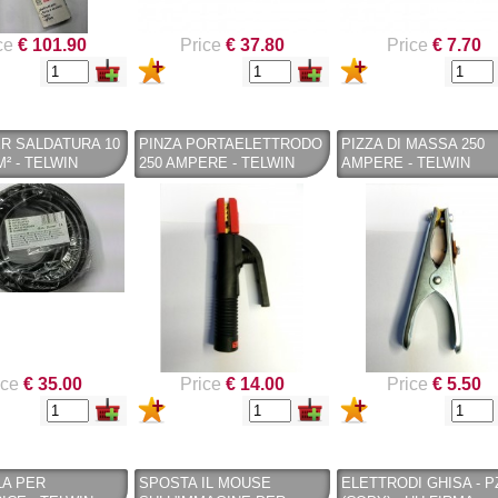
ce
€ 101.90
Price
€ 37.80
Price
€ 7.70
R SALDATURA 10
PINZA PORTAELETTRODO
PIZZA DI MASSA 250
M² - TELWIN
250 AMPERE - TELWIN
AMPERE - TELWIN
ice
€ 35.00
Price
€ 14.00
Price
€ 5.50
LA PER
SPOSTA IL MOUSE
ELETTRODI GHISA - PZ