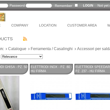
Password
Not yet 
Remember
E
COMPANY
LOCATION
CUSTOMER AREA
W
DUCTS
in:
Catalogue
Ferramenta / Casalinghi
Accessori per sald
I GHISA - PZ. 50
ELETTRODI INOX - PZ. 80 -
ELETTRODI SPEEDAR
HU FIRMA
PZ. 237 - HU FIRMA