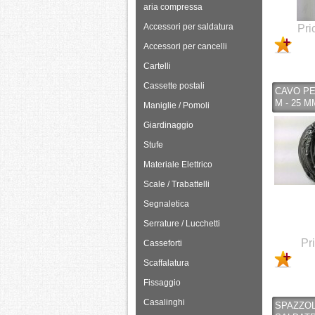
aria compressa
Accessori per saldatura
Pri
Accessori per cancelli
Cartelli
Cassette postali
CAVO PE
M - 25 M
Maniglie / Pomoli
Giardinaggio
Stufe
Materiale Elettrico
Scale / Trabattelli
Segnaletica
Serrature / Lucchetti
Pr
Casseforti
Scaffalatura
Fissaggio
Casalinghi
SPAZZO