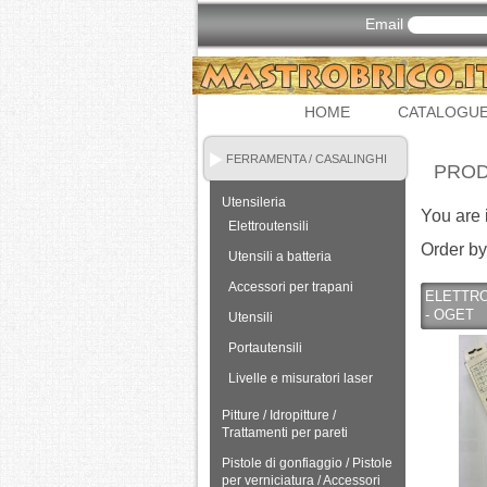
Email
HOME
CATALOGU
FERRAMENTA / CASALINGHI
PRO
Utensileria
You are 
Elettroutensili
Order by
Utensili a batteria
Accessori per trapani
ELETTROD
- OGET
Utensili
Portautensili
Livelle e misuratori laser
Pitture / Idropitture /
Trattamenti per pareti
Pistole di gonfiaggio / Pistole
per verniciatura / Accessori