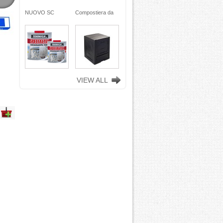
ra da
NUOVO SC
Compostiera da
n
REMOVER -
giardino, in
ciclata
sverniciatore
plastica riciclata
ene)
universale - tre
(polipropilene)
ro
pini (COPY) -
260 Lt. nero
TEKNICA
TOOMAX
VIEW ALL