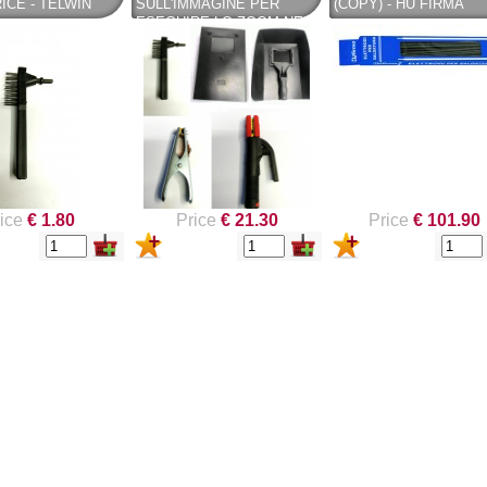
ICE - TELWIN
SULL'IMMAGINE PER
(COPY) - HU FIRMA
ESEGUIRE LO ZOOM NE
NUOVO SC
Compostie
HAI UNO DA VENDERE?
REMOVER -
giardino, i
sverniciatore
plastica ri
VENDINE UNO UGUALE
universale - tre
(polipropil
DETTAGLI SU KIT PER
pini (COPY) -
260 Lt. ne
SALDATURA - PINZA
TEKNICA
TOOMAX
PORTA ELETTRODO -
PINZA DI MASSA -
SPAZZOLA - MASCHERA -
TELWIN
ice
€ 1.80
Price
€ 21.30
Price
€ 101.90