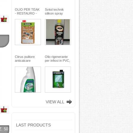
OLIO PER TEAK
Svitol technik
- RESTAURO -
silikon spray
Miscela speciale
200ml - Arexons
di oli pregiati -
MaxMeyer -
TEKNICA
Citrus pulitore
Olio rigenerante
anticalcare
per infissi in PVC,
disincrostante -
plastica e
con nebulizzatore
alluminio - 500 ml
- faren industrie
TEKNICA -
chimiche spa
TEKNICA
VIEW ALL
LAST PRODUCTS
. 50