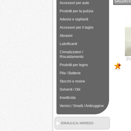
SALDATR
Accessori per auto
Prodotti per la pulizia
Adesivi e sigillanti
Accessori per il taglio
Abrasivi
Lubrificanti
Climatizzatori /
Riscaldamento
Pr
Prodotti per legno
Pile / Batterie
Stucchi e resine
Solventi / Olii
Insetticida
Vernici / Smalti / Antiruggine
IDRAULICA / ARREDO
BAGNO