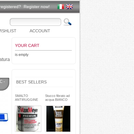
registered?
Register now!
ISHLIST
ACCOUNT
YOUR CART
is empty
atura
C -
BEST SELLERS
SMALTO
Stucco fibrato ad
ANTIRUGGINE
acqua BIANCO
brillante - formula
250g- basso ritiro
gel - non cola -
riempitivo non si
Max Meyer
spacca -
TEKNICA