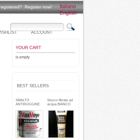
Italiano
registered?
Register now!
English
ISHLIST
ACCOUNT
YOUR CART
is empty
BEST SELLERS
SMALTO
Stucco fibrato ad
ANTIRUGGINE
acqua BIANCO
brillante - formula
250g- basso ritiro
gel - non cola -
riempitivo non si
Max Meyer
spacca -
TEKNICA