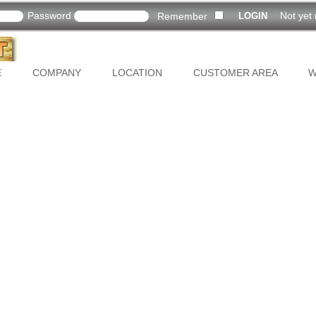
Password
Not yet 
Remember
E
COMPANY
LOCATION
CUSTOMER AREA
W