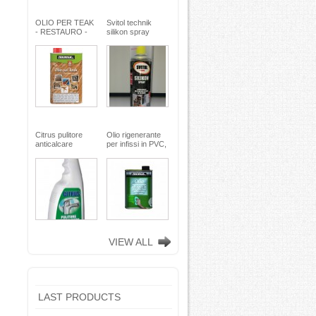
OLIO PER TEAK
Svitol technik
- RESTAURO -
silikon spray
Miscela speciale
200ml - Arexons
di oli pregiati -
MaxMeyer -
TEKNICA
Citrus pulitore
Olio rigenerante
anticalcare
per infissi in PVC,
disincrostante -
plastica e
con nebulizzatore
alluminio - 500 ml
- faren industrie
TEKNICA -
chimiche spa
TEKNICA
VIEW ALL
LAST PRODUCTS