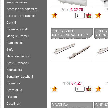
aria compressa
Accessori per saldatura
Price
€ 42.70
P
Accessori per cancelli
Cartelli
Cassette postali
COPPIA GUIDE
COPPIA
AUTORIENTRANTE PER
AUTORI
Maniglie / Pomoli
CASSETTI 40CM - 30 KG
CASSETT
Giardinaggio
Stufe
Materiale Elettrico
Scale / Trabattelli
Segnaletica
Serrature / Lucchetti
Price
€ 4.27
P
Casseforti
Scaffalatura
Fissaggio
Casalinghi
DIAVOLINA
CINTIN