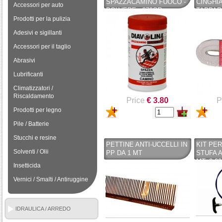
SPAZZACAMINO FUOCO -
CINGHI
Accessori per auto
POLVERE - 270GR
TAPPAR
FINESTR
Prodotti per la pulizia
GRIGIO
Adesivi e sigillanti
Accessori per il taglio
Abrasivi
Lubrificanti
Climatizzatori /
Riscaldamento
Price
€ 3.80
P
Prodotti per legno
Pile / Batterie
Stucchi e resine
PETTINE ANTI-UCCELLI IN
KIT PER
Solventi / Olii
PP DA 1 MT
STUFA A
MT. 2,00
Insetticida
Vernici / Smalti / Antiruggine
IDRAULICA / ARREDO
BAGNO