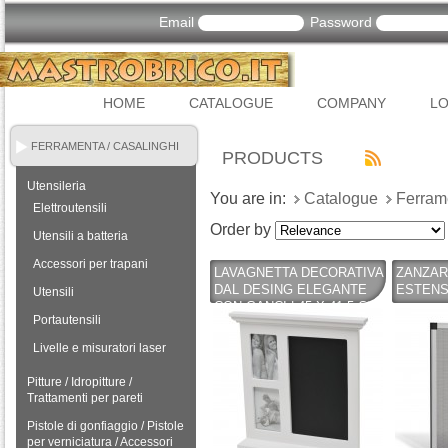
Email
Password
HOME
CATALOGUE
COMPANY
LO
FERRAMENTA / CASALINGHI
PRODUCTS
Utensileria
You are in:
Catalogue
Ferram
Elettroutensili
Order by
Utensili a batteria
Accessori per trapani
LAVAGNETTA DECORATIVA
ZANZAR
DAL DESING ELEGANTE
ESTENSI
Utensili
CON GANCI | 45 X 41,5 CM
Portautensili
| BIANCO
Livelle e misuratori laser
Pitture / Idropitture /
Trattamenti per pareti
Pistole di gonfiaggio / Pistole
per verniciatura / Accessori