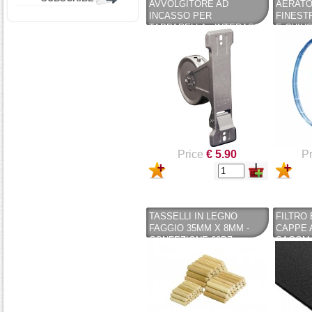
AVVOLGITORE AD
AERATOR
INCASSO PER
FINEST
TAPPARELLA - INTERASSE
E CHIU
MM. 185 - CAPACITÀ MT. 8
LUX
Price
€ 5.90
Pr
TASSELLI IN LEGNO
FILTRO
FAGGIO 35MM X 8MM -
CAPPE A
CONFEZIONE 60PZ
SAGOMA
UNIVER