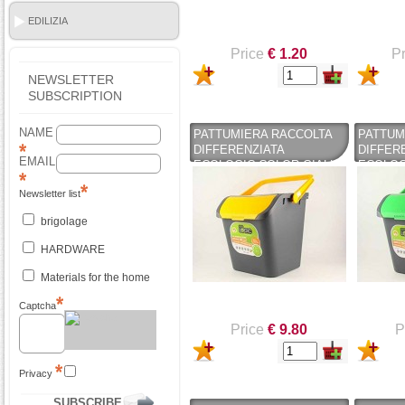
EDILIZIA
Price
€ 1.20
Pr
NEWSLETTER
SUBSCRIPTION
NAME
PATTUMIERA RACCOLTA
PATTUM
DIFFERENZIATA
DIFFER
EMAIL
ECOLOGIC COLOR GIALLO
ECOLOG
- 28 LT*
- 28 LT*
Newsletter list
brigolage
HARDWARE
Materials for the home
Captcha
Price
€ 9.80
P
Privacy