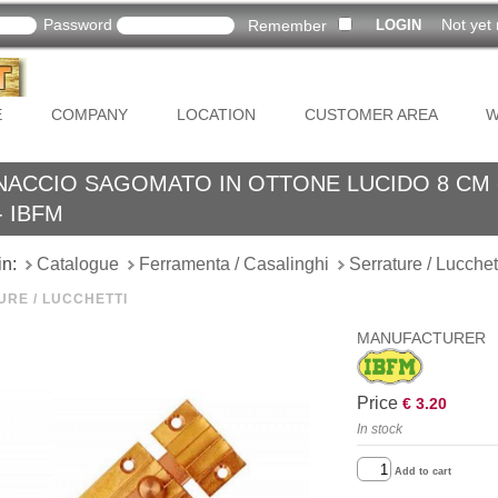
Password
Not yet 
Remember
E
COMPANY
LOCATION
CUSTOMER AREA
W
NACCIO SAGOMATO IN OTTONE LUCIDO 8 CM 
- IBFM
in:
Catalogue
Ferramenta / Casalinghi
Serrature / Lucchet
RE / LUCCHETTI
MANUFACTURER
Price
€ 3.20
In stock
Add to cart