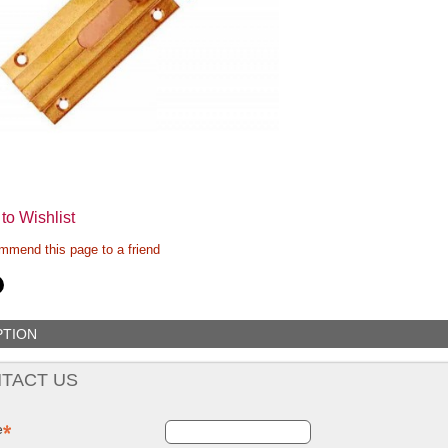
to Wishlist
mend this page to a friend
PTION
TACT US
e