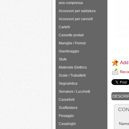
aria compressa
Accessori per saldatura
Accessori per cancelli
Cartelli
Cassette postali
Maniglie / Pomoli
Giardinaggio
Stufe
Add 
Materiale Elettrico
Recom
Scale / Trabattelli
Segnaletica
Serrature / Lucchetti
DESCRI
Casseforti
Scaffalatura
CON
Fissaggio
Nam
Casalinghi