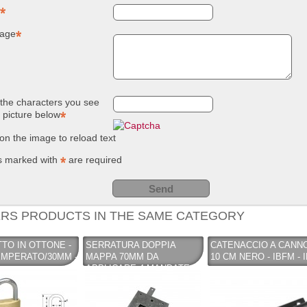
NUOVO SC
Compostie
REMOVER -
giardino, i
age
sverniciatore
plastica ri
universale - tre
(polipropil
pini (COPY) -
260 Lt. ne
TEKNICA
TOOMAX
the characters you see
e picture below
 on the image to reload text
s marked with
are required
RS PRODUCTS IN THE SAME CATEGORY
TO IN OTTONE -
SERRATURA DOPPIA
CATENACCIO A CANN
MPERATO/30MM -
MAPPA 70MM DA
10 CM NERO - IBFM - 
APPLICARE 4 MANDATE
7112 SX -SERIE HAVEY -
DIERRE