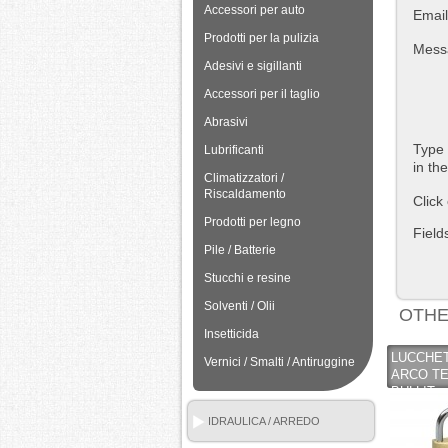
Accessori per auto
Email
Prodotti per la pulizia
Mess
Adesivi e sigillanti
Accessori per il taglio
Abrasivi
Type 
Lubrificanti
in th
Climatizzatori /
Riscaldamento
Click
Prodotti per legno
Field
Pile / Batterie
Stucchi e resine
Solventi / Olii
OTHE
Insetticida
LUCCHET
Vernici / Smalti / Antiruggine
ARCO TE
BULLIT
IDRAULICA / ARREDO
BAGNO