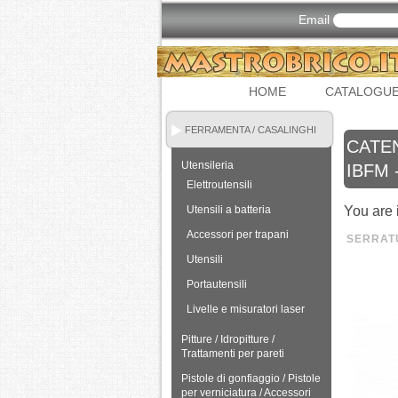
Email
HOME
CATALOGU
FERRAMENTA / CASALINGHI
CATE
Utensileria
IBFM 
Elettroutensili
Utensili a batteria
You are 
Accessori per trapani
SERRATU
Utensili
Portautensili
Livelle e misuratori laser
Pitture / Idropitture /
Trattamenti per pareti
Pistole di gonfiaggio / Pistole
per verniciatura / Accessori