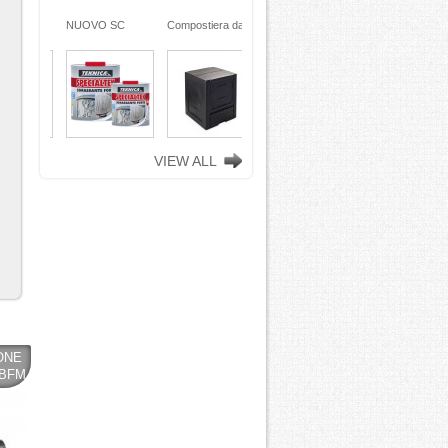
ra da
NUOVO SC
Compostiera da
n
REMOVER -
giardino, in
ciclata
sverniciatore
plastica riciclata
ene)
universale - tre
(polipropilene)
ro
pini (COPY) -
260 Lt. nero
TEKNICA
TOOMAX
VIEW ALL
ONE
IBFM