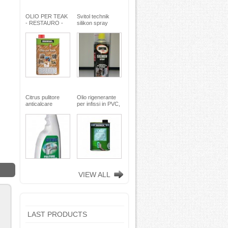
OLIO PER TEAK
Svitol technik
- RESTAURO -
silikon spray
Miscela speciale
200ml - Arexons
di oli pregiati -
MaxMeyer -
TEKNICA
Citrus pulitore
Olio rigenerante
anticalcare
per infissi in PVC,
disincrostante -
plastica e
con nebulizzatore
alluminio - 500 ml
- faren industrie
TEKNICA -
chimiche spa
TEKNICA
VIEW ALL
LAST PRODUCTS