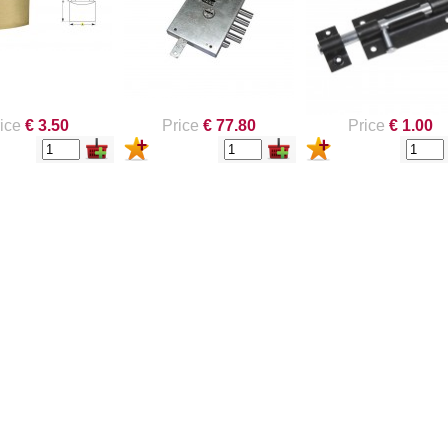
ice
€ 3.50
Price
€ 77.80
Price
€ 1.00