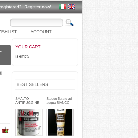
registered?
Register now!
ISHLIST
ACCOUNT
YOUR CART
-
is empty
ti
BEST SELLERS
SMALTO
Stucco fibrato ad
ANTIRUGGINE
acqua BIANCO
brillante - formula
250g- basso ritiro
gel - non cola -
riempitivo non si
Max Meyer
spacca -
TEKNICA