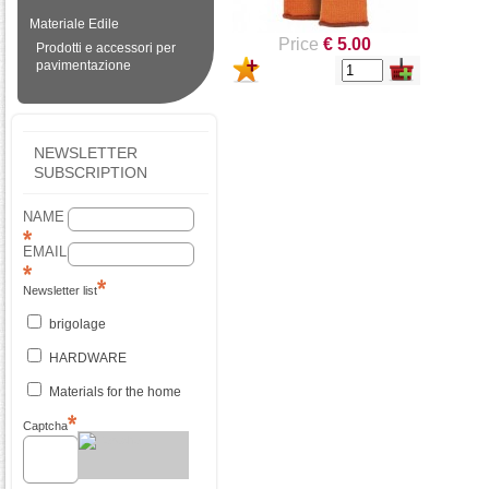
Materiale Edile
Price
€ 5.00
Prodotti e accessori per
pavimentazione
NEWSLETTER
SUBSCRIPTION
NAME
EMAIL
Newsletter list
brigolage
HARDWARE
Materials for the home
Captcha