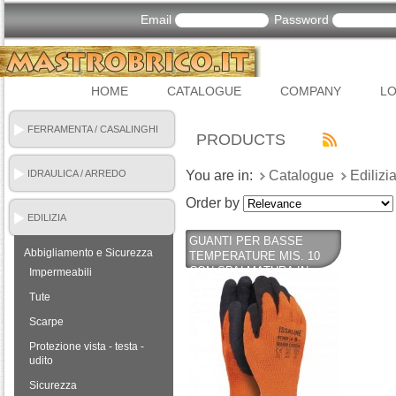
Email
Password
HOME
CATALOGUE
COMPANY
LO
FERRAMENTA / CASALINGHI
PRODUCTS
IDRAULICA / ARREDO
You are in:
Catalogue
Edilizi
BAGNO
Order by
EDILIZIA
GUANTI PER BASSE
Abbigliamento e Sicurezza
TEMPERATURE MIS. 10
CON SPALMATURA IN
Impermeabili
SCHIUMA DI LATTICE PER
Tute
ECCELLENTE PRESA -
INDUSTRIAL STARTER
Scarpe
Protezione vista - testa -
udito
Sicurezza