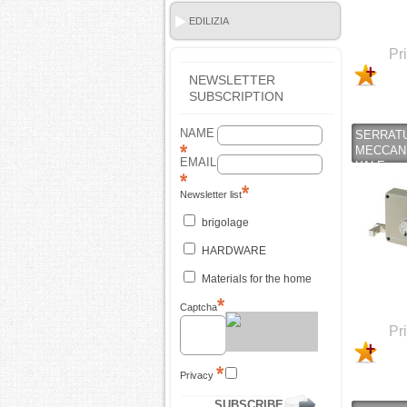
EDILIZIA
Pr
NEWSLETTER
SUBSCRIPTION
NAME
SERRATU
MECCANI
EMAIL
YALE
Newsletter list
brigolage
HARDWARE
Materials for the home
Captcha
Pr
Privacy