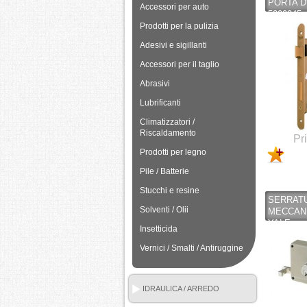
PORTA D
Accessori per auto
5200045 
Prodotti per la pulizia
Adesivi e sigillanti
Accessori per il taglio
Abrasivi
Lubrificanti
Climatizzatori /
Riscaldamento
Pr
Prodotti per legno
Pile / Batterie
Stucchi e resine
SERRATU
Solventi / Olii
MECCANI
YALE
Insetticida
Vernici / Smalti / Antiruggine
IDRAULICA / ARREDO
BAGNO