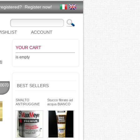
registered?
Register now!
ISHLIST
ACCOUNT
YOUR CART
is empty
ti
0070
BEST SELLERS
SMALTO
Stucco fibrato ad
ANTIRUGGINE
acqua BIANCO
brillante - formula
250g- basso ritiro
gel - non cola -
riempitivo non si
Max Meyer
spacca -
TEKNICA