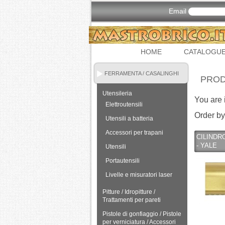
Email
HOME
CATALOGU
FERRAMENTA / CASALINGHI
PRO
Utensileria
You are 
Elettroutensili
Order by
Utensili a batteria
Accessori per trapani
CILINDR
- YALE
Utensili
Portautensili
Livelle e misuratori laser
Pitture / Idropitture /
Trattamenti per pareti
Pistole di gonfiaggio / Pistole
per verniciatura / Accessori