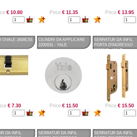
ice
€ 10.80
Price
€ 11.35
Price
€ 13.95
O OVALE 2608C55
CILINDRI DA APPLICARE
SERRATUR DA INFIL.
2200031 - YALE
PORTA D'INGRESSO
5200040 - YALE
ice
€ 7.30
Price
€ 11.50
Price
€ 15.50
R DA INFIL.
SERRATUR DA INFIL.
SERRATUR DA INFIL.