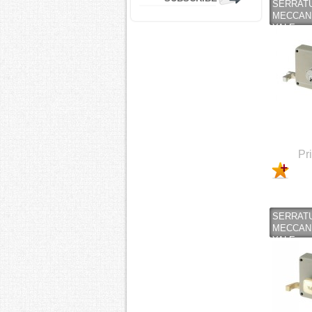
SERRATU
MECCANI
YALE
Pr
SERRATU
MECCANI
YALE