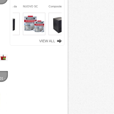
ra da
NUOVO SC
Compostiera da
n
REMOVER -
giardino, in
ciclata
sverniciatore
plastica riciclata
ene)
universale - tre
(polipropilene)
ro
pini (COPY) -
260 Lt. nero
TEKNICA
TOOMAX
VIEW ALL
1 -