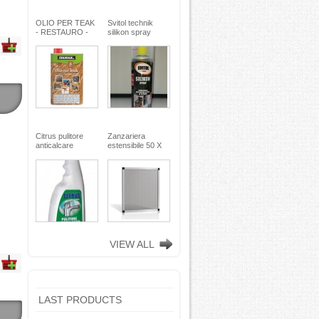
OLIO PER TEAK
Svitol technik
- RESTAURO -
silikon spray
Miscela speciale
200ml - Arexons
di oli pregiati -
MaxMeyer -
TEKNICA
Citrus pulitore
Zanzariera
anticalcare
estensibile 50 X
disincrostante -
75
con nebulizzatore
- faren industrie
chimiche spa
VIEW ALL
LAST PRODUCTS