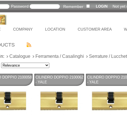
Password
Not yet 
Remember
E
COMPANY
LOCATION
CUSTOMER AREA
W
DUCTS
in:
Catalogue
Ferramenta / Casalinghi
Serrature / Lucchet
O DOPPIO 2100058
CILINDRO DOPPIO 2100062
CILINDRO DOPPIO 210
- YALE
- YALE