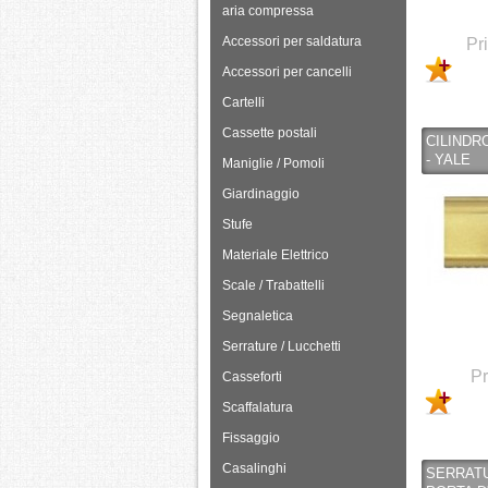
aria compressa
Accessori per saldatura
Pr
Accessori per cancelli
Cartelli
Cassette postali
CILINDR
- YALE
Maniglie / Pomoli
Giardinaggio
Stufe
Materiale Elettrico
Scale / Trabattelli
Segnaletica
Serrature / Lucchetti
Pr
Casseforti
Scaffalatura
Fissaggio
Casalinghi
SERRATU