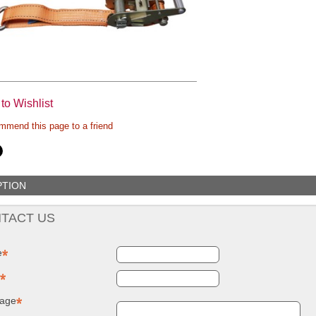
to Wishlist
mend this page to a friend
PTION
TACT US
e
age