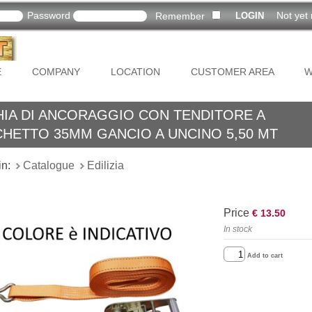
Password
Not yet 
Remember
E
COMPANY
LOCATION
CUSTOMER AREA
W
HIA DI ANCORAGGIO CON TENDITORE A
CHETTO 35MM GANCIO A UNCINO 5,50 MT
in:
Catalogue
Edilizia
Price
€ 13.50
In stock
Add to cart