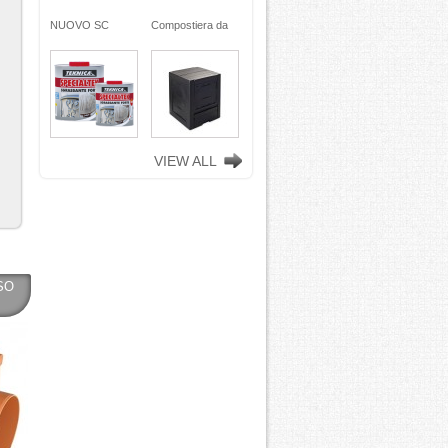
stiera da
NUOVO SC
Compostiera da
o, in
REMOVER -
giardino, in
a riciclata
sverniciatore
plastica riciclata
ropilene)
universale - tre
(polipropilene)
. nero
pini (COPY) -
260 Lt. nero
MAX
TEKNICA
TOOMAX
VIEW ALL
SO