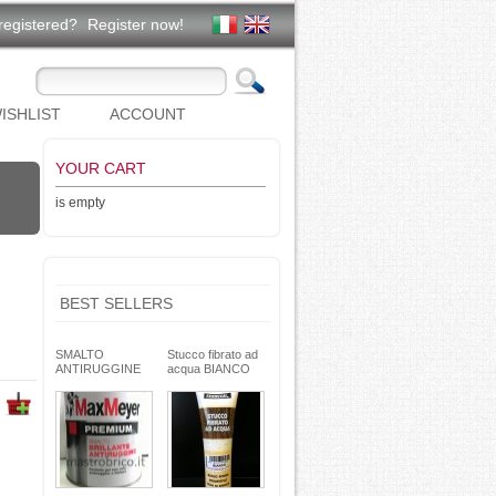
registered?
Register now!
ISHLIST
ACCOUNT
YOUR CART
is empty
BEST SELLERS
SMALTO
Stucco fibrato ad
ANTIRUGGINE
acqua BIANCO
brillante - formula
250g- basso ritiro
gel - non cola -
riempitivo non si
Max Meyer
spacca -
TEKNICA