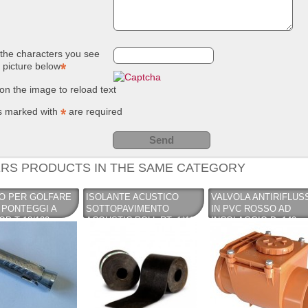
NUOVO SC
Compo
REMOVER -
giardin
sverniciatore
plastic
universale - tre
(polip
the characters you see
pini (COPY) -
260 Lt
TEKNICA
TOO
e picture below
 on the image to reload text
s marked with
are required
RS PRODUCTS IN THE SAME CATEGORY
O PER GOLFARE
ISOLANTE ACUSTICO
VALVOLA ANTIRIFLUS
 PONTEGGI A
SOTTOPAVIMENTO
IN PVC ROSSO AD
P T 18/130 -
ACOUSTIC ROLL RT. 1*10
INCOLAGGIO D. 140
MT. (COPY)