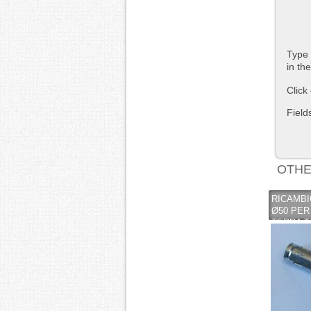
Type 
in th
Click
Field
OTHE
RICAMBI
Ø50 PER
TERRA TO
VORPA