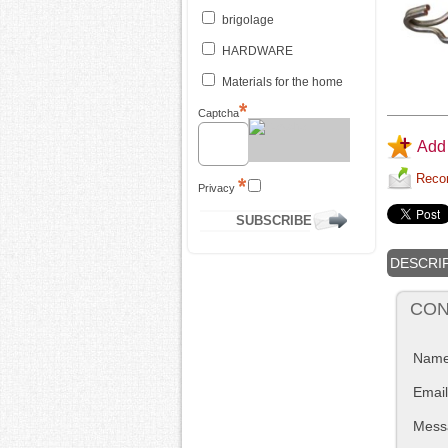
brigolage
HARDWARE
Materials for the home
Captcha
Add 
Recom
Privacy
DESCRI
CON
Nam
Email
Mess