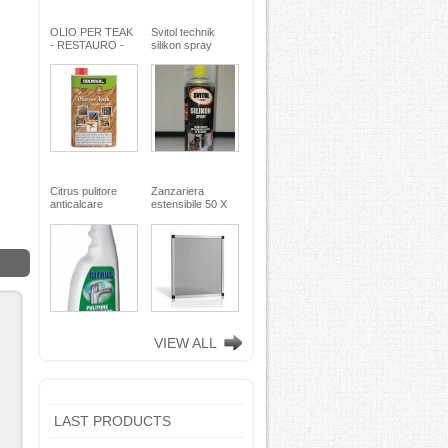
OLIO PER TEAK
Svitol technik
- RESTAURO -
silikon spray
Miscela speciale
200ml - Arexons
di oli pregiati -
MaxMeyer -
TEKNICA
Citrus pulitore
Zanzariera
anticalcare
estensibile 50 X
disincrostante -
75
con nebulizzatore
- faren industrie
chimiche spa
VIEW ALL
LAST PRODUCTS