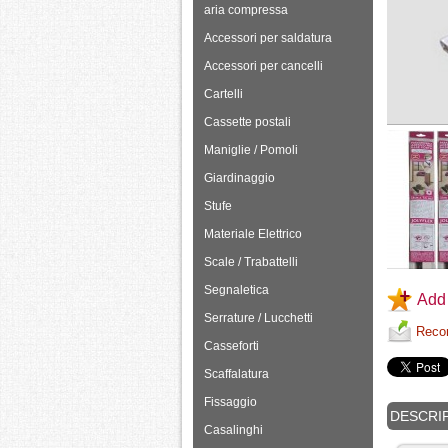
aria compressa
Accessori per saldatura
Accessori per cancelli
Cartelli
Cassette postali
Maniglie / Pomoli
Giardinaggio
Stufe
Materiale Elettrico
Scale / Trabattelli
Segnaletica
Add 
Serrature / Lucchetti
Recom
Casseforti
Scaffalatura
Fissaggio
DESCRI
Casalinghi