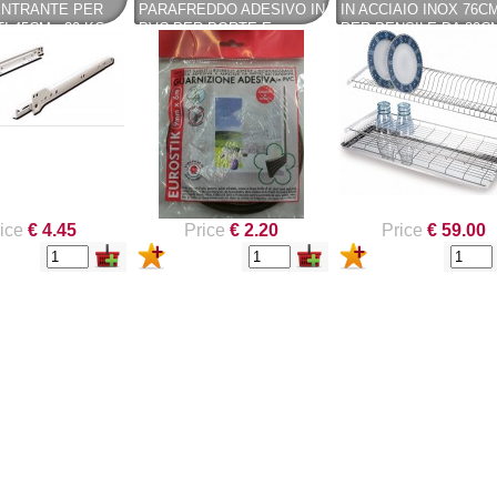
ENTRANTE PER
PARAFREDDO ADESIVO IN
IN ACCIAIO INOX 76C
I 45CM - 30 KG
PVC PER PORTE E
PER PENSILE DA 80C
FINESTRE 9MMX 6MT.
CON VASCHETTA
ice
€ 4.45
Price
€ 2.20
Price
€ 59.00