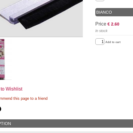
BIANCO
Price
€ 2.60
In stock
Add to cart
to Wishlist
mend this page to a friend
PTION