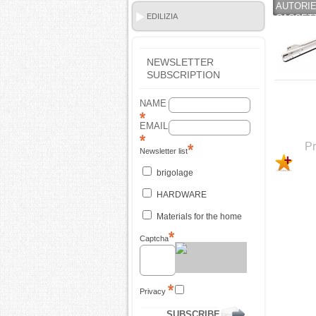
AUTORI
EDILIZIA
CASSETT
NEWSLETTER
SUBSCRIPTION
NAME
EMAIL
Pr
Newsletter list
brigolage
HARDWARE
Materials for the home
Captcha
Privacy