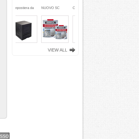
ra da
NUOVO SC
Compostiera da
n
REMOVER -
giardino, in
ciclata
sverniciatore
plastica riciclata
ene)
universale - tre
(polipropilene)
ro
pini (COPY) -
260 Lt. nero
TEKNICA
TOOMAX
VIEW ALL
ASSO