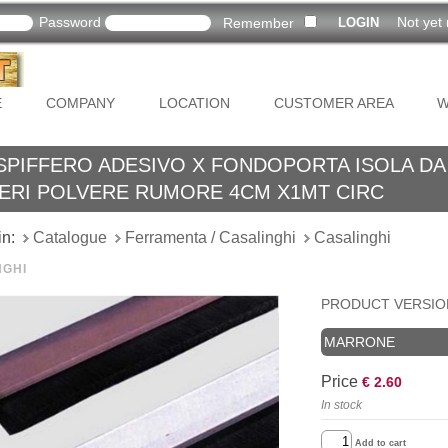
Password
Not yet 
Remember
E
COMPANY
LOCATION
CUSTOMER AREA
W
SPIFFERO ADESIVO X FONDOPORTA ISOLA DA
FERI POLVERE RUMORE 4CM X1MT CIRC
in:
Catalogue
Ferramenta / Casalinghi
Casalinghi
NGHI
PRODUCT VERSIO
MARRONE
Price
€ 2.60
In stock
Add to cart