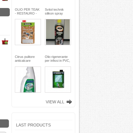
OLIO PER TEAK
Svitol technik
- RESTAURO -
silikon spray
Miscela speciale
200ml - Arexons
di oli pregiati -
MaxMeyer -
TEKNICA
Citrus pulitore
Olio rigenerante
anticalcare
per infissi in PVC,
disincrostante -
plastica e
con nebulizzatore
alluminio - 500 ml
- faren industrie
TEKNICA -
chimiche spa
TEKNICA
VIEW ALL
LAST PRODUCTS