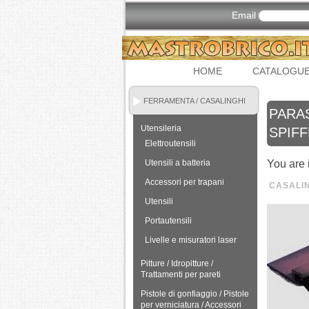
Email
HOME
CATALOGU
FERRAMENTA / CASALINGHI
PARA
Utensileria
SPIF
Elettroutensili
Utensili a batteria
You are 
Accessori per trapani
CASALI
Utensili
Portautensili
Livelle e misuratori laser
Pitture / Idropitture /
Trattamenti per pareti
Pistole di gonfiaggio / Pistole
per verniciatura / Accessori