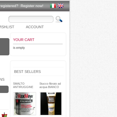
registered?
Register now!
ISHLIST
ACCOUNT
YOUR CART
is empty
BEST SELLERS
NS
SMALTO
Stucco fibrato ad
ANTIRUGGINE
acqua BIANCO
brillante - formula
250g- basso ritiro
gel - non cola -
riempitivo non si
Max Meyer
spacca -
TEKNICA