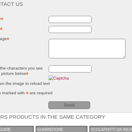
TACT US
NUOVO SC
Compostie
REMOVER -
giardino, i
sverniciatore
plastica ri
e
universale - tre
(polipropil
pini (COPY) -
260 Lt. ne
TEKNICA
TOOMAX
age
the characters you see
e picture below
 on the image to reload text
s marked with
are required
RS PRODUCTS IN THE SAME CATEGORY
GUIDE
GUARNIZIONE
SCOLAPIATTI DA INC