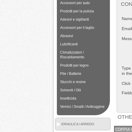
Accessori per auto
CON
Prodotti per la pulizia
Nam
Adesivi e sigillanti
Accessori per il taglio
Email
Abrasivi
Mess
Lubrificanti
Climatizzatori /
Riscaldamento
Prodotti per legno
Type 
in th
Pile / Batterie
Stucchi e resine
Click
Solventi / Olii
Field
Insetticida
Vernici / Smalti / Antiruggine
OTHE
IDRAULICA / ARREDO
COPPIA 
BAGNO