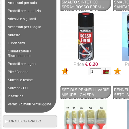
SMALTO SINTETICO
SMALTO
Accessori per auto
SPRAY ROSSO FRENI -
SANITA
Prodotti per la pulizia
400ML RESISTENTE ALLE
BIANCO 
ALTE
CATALI
Adesivi e sigillanti
TEMPERATURE(110C°) - X
4 PINZE FRENI …
Accessori per il taglio
Abrasivi
Lubrificanti
Climatizzatori /
Riscaldamento
Prodotti per legno
Price
€ 6.20
Pr
Pile / Batterie
Stucchi e resine
Solventi / Olii
SET DI 5 PENNELLI VARIE
PENNEL
MISURE - GHIERA
SETOLA
Insetticida
NICHELATA E MANICO IN
PROFES
Vernici / Smalti / Antiruggine
PLASTICA CINGHIALE -
PENNEL
CINGHIALE
IDRAULICA / ARREDO
BAGNO