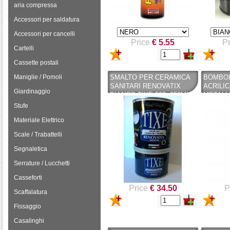
aria compressa
Accessori per saldatura
Accessori per cancelli
Price
€ 5.55
Pr
Cartelli
Cassette postali
Maniglie / Pomoli
SMALTO PER CERAMICA
BOMBOL
SANITARI RENOVATIX
ACRILIC
Giardinaggio
BIANCO TIXE 500+250ML
METALL
CATALIZZATORE
ARGENT
Stufe
- TEKNI
Materiale Elettrico
Scale / Trabattelli
Segnaletica
Serrature / Lucchetti
Casseforti
Price
€ 34.50
P
Scaffalatura
Fissaggio
Casalinghi