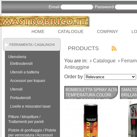
Email
Password
HOME
CATALOGUE
COMPANY
LO
FERRAMENTA / CASALINGHI
PRODUCTS
Utensileria
You are in:
Catalogue
Ferram
Elettroutensili
Antiruggine
Utensili a batteria
Order by
Accessori per trapani
Utensili
BOMBOLETTA SPRAY ALTA
SMALTO
TEMPERATURA COLORI
BRILLA
Portautensili
NERO / ROSSO ML 400 -
GEL - N
FINO A 600°C - AREXONS
MEYER
Livelle e misuratori laser
Pitture / Idropitture /
Trattamenti per pareti
Pistole di gonfiaggio / Pistole
per verniciatura / Accessori