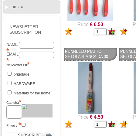
EDILIZIA
Price
€ 6.50
P
NEWSLETTER
SUBSCRIPTION
NAME
PENNELLO PIATTO
PENNEL
EMAIL
SETOLA BIANCA DA 30
SETOLA
PROFESSIONALE (COPY)
PROFES
Newsletter list
(COPY) (COPY) -
(COPY) 
PENNELLIFICIO TIGRE
PENNEL
brigolage
HARDWARE
Materials for the home
Captcha
Price
€ 4.50
P
Privacy