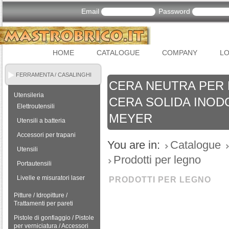
Email
Password
HOME
CATALOGUE
COMPANY
LO
FERRAMENTA / CASALINGHI
CERA NEUTRA PER 
Utensileria
CERA SOLIDA INOD
Elettroutensili
MEYER
Utensili a batteria
Accessori per trapani
You are in:
Catalogue
Utensili
Prodotti per legno
Portautensili
Livelle e misuratori laser
PRODOTTI PER LEGNO
Pitture / Idropitture /
Trattamenti per pareti
Pistole di gonfiaggio / Pistole
per verniciatura / Accessori