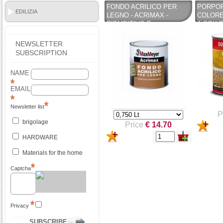
FONDO ACRILICO PER
PORPOR
EDILIZIA
LEGNO - ACRIMAX -
COLORE
RIEMPITIVO E
A SOLV
CARTEGGIABILE - MAX
METALL
MEYER
ALL'US
NEWSLETTER
SUBSCRIPTION
NAME
EMAIL
Newsletter list
P
brigolage
Price
€ 14.70
HARDWARE
Materials for the home
Captcha
Privacy