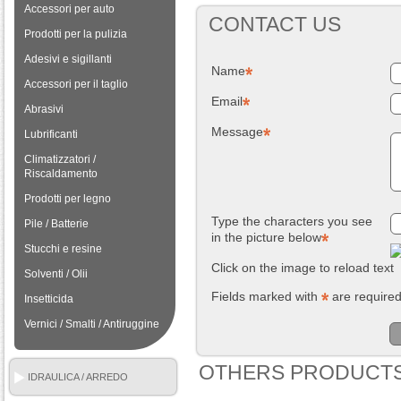
Accessori per auto
CONTACT US
Prodotti per la pulizia
Adesivi e sigillanti
Name
Accessori per il taglio
Email
Abrasivi
Message
Lubrificanti
Climatizzatori /
Riscaldamento
Prodotti per legno
Type the characters you see
Pile / Batterie
in the picture below
Stucchi e resine
Click on the image to reload text
Solventi / Olii
Fields marked with
are require
Insetticida
Vernici / Smalti / Antiruggine
OTHERS PRODUCTS
IDRAULICA / ARREDO
BAGNO