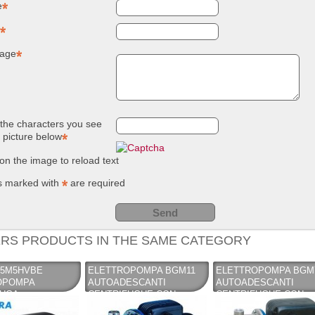
e
NUOVO SC
Compostie
REMOVER -
giardino, i
sverniciatore
plastica ri
universale - tre
(polipropil
age
pini (COPY) -
260 Lt. ne
TEKNICA
TOOMAX
the characters you see
e picture below
 on the image to reload text
s marked with
are required
RS PRODUCTS IN THE SAME CATEGORY
05M5HVBE
ELETTROPOMPA BGM11
ELETTROPOMPA BGM
OPOMPA
AUTOADESCANTI
AUTOADESCANTI
FUGA
CENTRIFUGHE CON
CENTRIFUGHE CON
ADIO SILENZIOSA
EIETTORE INTEGRATO -
EIETTORE INTEGRATO