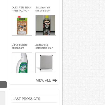
OLIO PER TEAK
Svitol technik
- RESTAURO -
silikon spray
Miscela speciale
200ml - Arexons
di oli pregiati -
MaxMeyer -
TEKNICA
Citrus pulitore
Zanzariera
anticalcare
estensibile 50 X
disincrostante -
75
con nebulizzatore
- faren industrie
chimiche spa
VIEW ALL
LAST PRODUCTS