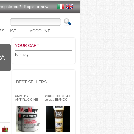
registered?
Register now!
ISHLIST
ACCOUNT
YOUR CART
is empty
A -
BEST SELLERS
SMALTO
Stucco fibrato ad
ANTIRUGGINE
acqua BIANCO
brillante - formula
250g- basso ritiro
gel - non cola -
riempitivo non si
Max Meyer
spacca -
TEKNICA