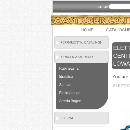
Email
HOME
CATALOGU
FERRAMENTA / CASALINGHI
ELET
CENT
IDRAULICA / ARREDO
LOWA
BAGNO
Rubinetteria
You are 
Idraulica
Sanitari
ELETTR
Elettropompe
Arredo Bagno
EDILIZIA