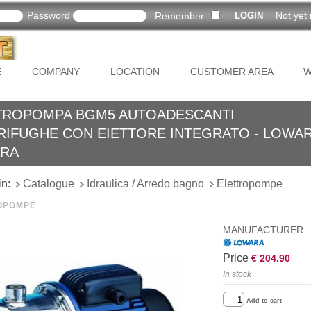
Password
Not yet 
Remember
E
COMPANY
LOCATION
CUSTOMER AREA
W
TROPOMPA BGM5 AUTOADESCANTI
RIFUGHE CON EIETTORE INTEGRATO - LOWAR
RA
in:
Catalogue
Idraulica / Arredo bagno
Elettropompe
OPOMPE
MANUFACTURER
Price
€ 204.90
In stock
Add to cart