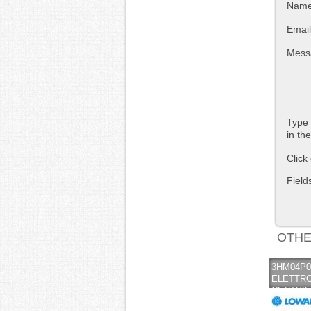
Nam
Email
Mess
Type 
in th
Click
Field
OTHE
3HM04P
ELETTR
CENTRI
MULTIST