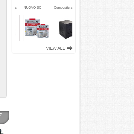
ra da
NUOVO SC
Compostiera da
n
REMOVER -
giardino, in
ciclata
sverniciatore
plastica riciclata
ene)
universale - tre
(polipropilene)
ro
pini (COPY) -
260 Lt. nero
TEKNICA
TOOMAX
VIEW ALL
7
 -