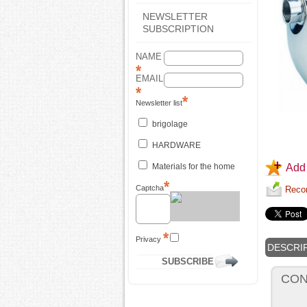
NEWSLETTER
SUBSCRIPTION
NAME
EMAIL
Newsletter list
brigolage
HARDWARE
Materials for the home
Add 
Captcha
Recom
Privacy
DESCRI
CON