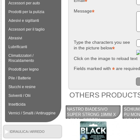
Email
Accessori per auto
Message
Prodotti per la pulizia
Adesivi e sigillanti
Accessori per il taglio
Abrasivi
Type the characters you see
Lubrificanti
in the picture below
Climatizzatori /
Click on the image to reload text
Riscaldamento
Fields marked with
are require
Prodotti per legno
Pile / Batterie
Stucchi e resine
OTHERS PRODUCTS
Solventi / Olii
Insetticida
NASTRO BIADESIVO
SCHIUM
Vernici / Smalti / Antiruggine
SUPER STRONG 19MM X
PU MON
1,5MM - SCOTCH -
ISOLAM
TEKNICA
PRECIS
- BRIXO
IDRAULICA / ARREDO
BAGNO