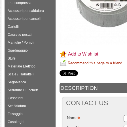
aria compressa
Accessori per saldatura
Accessori per cancelli
Cartelli
Cassette postali
Maniglie / Pomoli
Giardinaggio
Add to Wishlist
Stufe
Recommend this page to a friend
Materiale Elettrico
Scale / Trabattelli
Segnaletica
DESCRIPTION
Serrature / Lucchetti
Casseforti
CONTACT US
Scaffalatura
Fissaggio
Name
Casalinghi