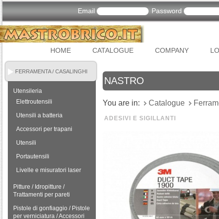
Email
Password
HOME
CATALOGUE
COMPANY
LO
FERRAMENTA / CASALINGHI
NASTRO
Utensileria
Elettroutensili
You are in:
Catalogue
Ferram
Utensili a batteria
ADESIVI E SIGILLANTI
Accessori per trapani
Utensili
Portautensili
Livelle e misuratori laser
Pitture / Idropitture /
Trattamenti per pareti
Pistole di gonfiaggio / Pistole
per verniciatura / Accessori