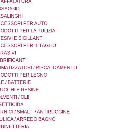
CAFFALATURA
NUOVO SC
SSAGGIO
REMOVER -
sverniciatore
SALINGHI
universale - tre
pini (COPY) -
CESSORI PER AUTO
TEKNICA
ODOTTI PER LA PULIZIA
ESIVI E SIGILLANTI
CESSORI PER IL TAGLIO
RASIVI
BRIFICANTI
IMATIZZATORI / RISCALDAMENTO
ODOTTI PER LEGNO
LE / BATTERIE
UCCHI E RESINE
LVENTI / OLII
SETTICIDA
RNICI / SMALTI / ANTIRUGGINE
ULICA / ARREDO BAGNO
BINETTERIA