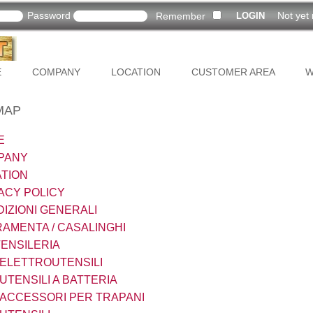
Password
Not yet 
Remember
E
COMPANY
LOCATION
CUSTOMER AREA
W
MAP
E
PANY
TION
ACY POLICY
IZIONI GENERALI
AMENTA / CASALINGHI
ENSILERIA
ELETTROUTENSILI
UTENSILI A BATTERIA
ACCESSORI PER TRAPANI