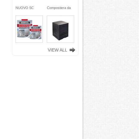
Compostiera da
NUOVO SC
Compostiera da
giardino, in
REMOVER -
giardino, in
plastica riciclata
sverniciatore
plastica riciclata
(polipropilene)
universale - tre
(polipropilene)
260 Lt. nero
pini (COPY) -
260 Lt. nero
TOOMAX
TEKNICA
TOOMAX
VIEW ALL