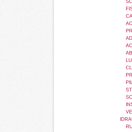
S
FI
CA
AC
PR
AD
AC
AB
LU
CL
PR
PI
ST
SO
IN
VE
IDRA
RU