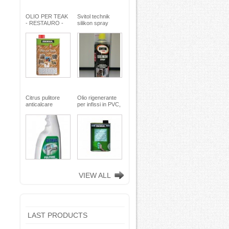
OLIO PER TEAK
Svitol technik
- RESTAURO -
silikon spray
Miscela speciale
200ml - Arexons
di oli pregiati -
MaxMeyer -
TEKNICA
Citrus pulitore
Olio rigenerante
anticalcare
per infissi in PVC,
disincrostante -
plastica e
con nebulizzatore
alluminio - 500 ml
- faren industrie
TEKNICA -
chimiche spa
TEKNICA
VIEW ALL
LAST PRODUCTS