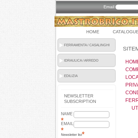
Email
HOME
CATALOGU
FERRAMENTA / CASALINGHI
SITE
IDRAULICA / ARREDO
HOM
BAGNO
COM
EDILIZIA
LOCA
PRIV
COND
NEWSLETTER
FERR
SUBSCRIPTION
UT
NAME
EMAIL
Newsletter list