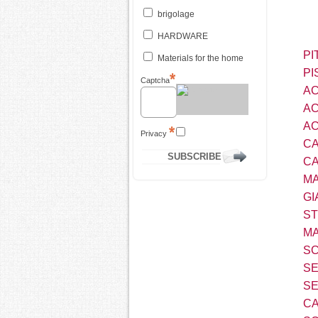
brigolage
HARDWARE
PI
Materials for the home
PI
Captcha
AC
AC
AC
Privacy
CA
CA
MA
GI
S
MA
SC
SE
SE
CA