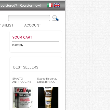
registered?
Register now!
ISHLIST
ACCOUNT
YOUR CART
is empty
BEST SELLERS
SMALTO
Stucco fibrato ad
ANTIRUGGINE
acqua BIANCO
brillante - formula
250g- basso ritiro
gel - non cola -
riempitivo non si
Max Meyer
spacca -
TEKNICA