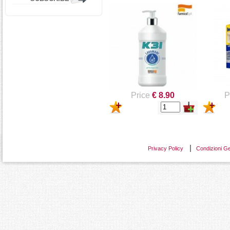
500 CON DOSATORE -
ELIMIN
FAREN INDUSTRIE
IGINEIZ
CHIMICHE SPA
500ML -
CHIMIC
Price
€ 8.90
P
Privacy Policy
Condizioni Ge