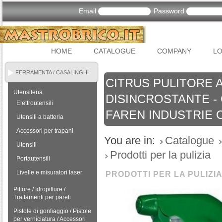
Email
Password
HOME
CATALOGUE
COMPANY
LO
FERRAMENTA / CASALINGHI
CITRUS PULITORE 
Utensileria
DISINCROSTANTE -
Elettroutensili
FAREN INDUSTRIE 
Utensili a batteria
Accessori per trapani
You are in:
Catalogue
Utensili
Prodotti per la pulizia
Portautensili
Livelle e misuratori laser
PRODOTTI PER LA PULIZI
Pitture / Idropitture /
Trattamenti per pareti
Pistole di gonfiaggio / Pistole
per verniciatura / Accessori