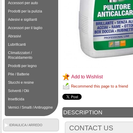
Accessori per auto
Prodotti per la pulizia
Adesivi e sigillanti
Accessori per il taglio
Abrasivi
Lubrificanti
Climatizzatori /
Riscaldamento
Prodotti per legno
Pile / Batterie
Add to Wishlist
Stucchi e resine
Recommend this page to a friend
Solventi / Olii
Insetticida
Vernici / Smalti / Antiruggine
DESCRIPTION
IDRAULICA / ARREDO
CONTACT US
BAGNO