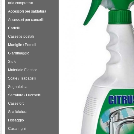
aria compressa
Accessori per saldatura
Accessori per cancelli
Cartelli
Cassette postali
Maniglie / Pomoli
Giardinaggio
Stufe
Materiale Elettrico
Scale / Trabattelli
Segnaletica
Serrature / Lucchetti
Casseforti
Scaffalatura
Fissaggio
Casalinghi