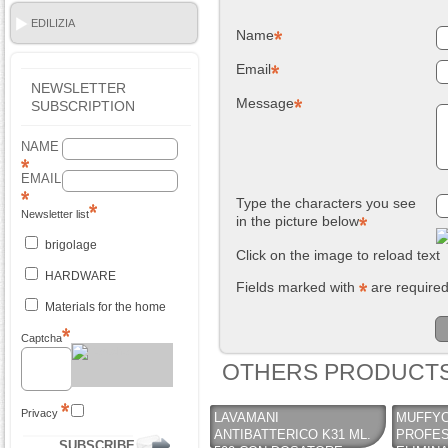
EDILIZIA
Name
Email
NEWSLETTER
Message
SUBSCRIPTION
NAME
EMAIL
Type the characters you see
Newsletter list
in the picture below
brigolage
Click on the image to reload text
HARDWARE
Fields marked with
are require
Materials for the home
Captcha
OTHERS PRODUCTS
Privacy
LAVAMANI
MUFFYC
ANTIBATTERICO K31 ML.
PROFES