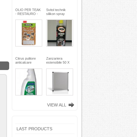
OLIO PER TEAK
Svitol technik
- RESTAURO -
silikon spray
Miscela speciale
200ml - Arexons
di oli pregiati -
MaxMeyer -
TEKNICA
Citrus pulitore
Zanzariera
anticalcare
estensibile 50 X
disincrostante -
75
con nebulizzatore
- faren industrie
chimiche spa
VIEW ALL
LAST PRODUCTS