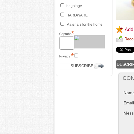
brigolage
HARDWARE
Materials for the home
Add 
Captcha
Recom
Privacy
DESCRI
CON
Nam
Email
Mess