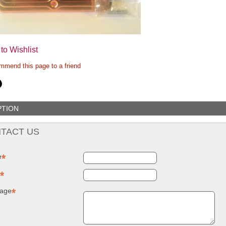
to Wishlist
mend this page to a friend
PTION
TACT US
e
age