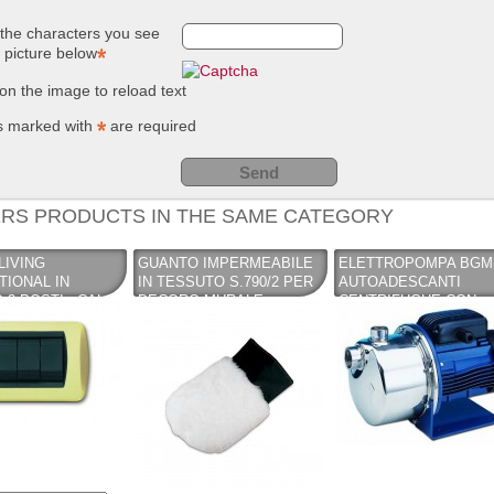
NUOVO SC
Compostie
the characters you see
REMOVER -
giardino, i
e picture below
sverniciatore
plastica ri
universale - tre
(polipropil
pini (COPY) -
260 Lt. ne
 on the image to reload text
TEKNICA
TOOMAX
s marked with
are required
RS PRODUCTS IN THE SAME CATEGORY
LIVING
GUANTO IMPERMEABILE
ELETTROPOMPA BGM
TIONAL IN
IN TESSUTO S.790/2 PER
AUTOADESCANTI
3 POSTI - CAL -
DECORO MURALE
CENTRIFUGHE CON
CINGHIALE
EIETTORE INTEGRATO
LOWARA - LOWARA