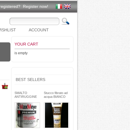
registered?
Register now!
ISHLIST
ACCOUNT
YOUR CART
is empty
BEST SELLERS
SMALTO
Stucco fibrato ad
ANTIRUGGINE
acqua BIANCO
brillante - formula
250g- basso ritiro
gel - non cola -
riempitivo non si
Max Meyer
spacca -
TEKNICA