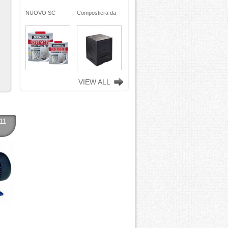
ra da
NUOVO SC
Compostiera da
n
REMOVER -
giardino, in
ciclata
sverniciatore
plastica riciclata
ene)
universale - tre
(polipropilene)
ro
pini (COPY) -
260 Lt. nero
TEKNICA
TOOMAX
VIEW ALL
11
 -