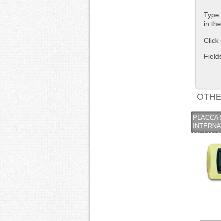
Type 
in th
Click
Field
OTHE
PLACCA 
INTERNA
METALLO 
CAL