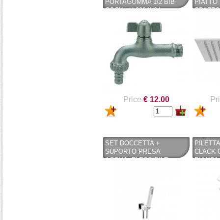
PORTAGOMMA 1/2 BIB
PIATTO 
COCK - H.0004N04 -
SPAZZO
NICHELATO - ENOLGAS
Price
€ 12.00
Pr
SET DOCCETTA +
PILETTA
SUPORTO PRESA
CLACK 
ACQUA+FLESSIBILE
BIANCA 
COLORE CROMO