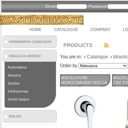
Email
Password
HOME
CATALOGUE
COMPANY
LO
FERRAMENTA / CASALINGHI
PRODUCTS
IDRAULICA / ARREDO
You are in:
Catalogue
Idrauli
BAGNO
Order by
Rubinetteria
Idraulica
MISCELATORE
MISCEL
MONOCOMANDO DOCCIA
2350 TO
Sanitari
INCASSO - CROMATO -
ARGO
Elettropompe
SERIE SFERA -
PENTAGONO
Arredo Bagno
EDILIZIA