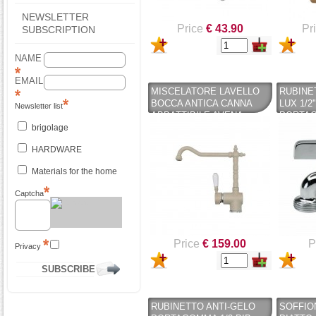
NEWSLETTER
Price
€ 43.90
Pr
SUBSCRIPTION
NAME
EMAIL
MISCELATORE LAVELLO
RUBINE
BOCCA ANTICA CANNA
LUX 1/2
Newsletter list
ABBATTIBILE AVENA -
PORTA
ARGO
NICHEL
brigolage
LAVATR
HARDWARE
Materials for the home
Captcha
Price
€ 159.00
P
Privacy
RUBINETTO ANTI-GELO
SOFFIO