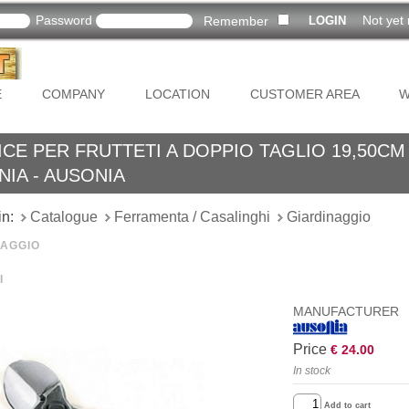
Password
Not yet 
Remember
E
COMPANY
LOCATION
CUSTOMER AREA
W
CE PER FRUTTETI A DOPPIO TAGLIO 19,50CM 
IA - AUSONIA
in:
Catalogue
Ferramenta / Casalinghi
Giardinaggio
NAGGIO
I
MANUFACTURER
Price
€ 24.00
In stock
Add to cart