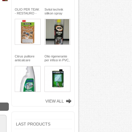
OLIO PER TEAK
Svitol technik
- RESTAURO -
silikon spray
Miscela speciale
200ml - Arexons
di oli pregiati -
MaxMeyer -
TEKNICA
Citrus pulitore
Olio rigenerante
anticalcare
per infissi in PVC,
disincrostante -
plastica e
con nebulizzatore
alluminio - 500 ml
- faren industrie
TEKNICA -
chimiche spa
TEKNICA
VIEW ALL
LAST PRODUCTS