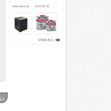
ra da
NUOVO SC
Compostiera da
n
REMOVER -
giardino, in
ciclata
sverniciatore
plastica riciclata
ene)
universale - tre
(polipropilene)
ro
pini (COPY) -
260 Lt. nero
TEKNICA
TOOMAX
VIEW ALL
E
MEO