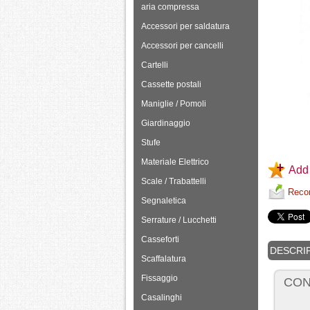
aria compressa
Accessori per saldatura
Accessori per cancelli
Cartelli
Cassette postali
Maniglie / Pomoli
Giardinaggio
Stufe
Materiale Elettrico
Add 
Scale / Trabattelli
Recom
Segnaletica
Serrature / Lucchetti
Casseforti
DESCRI
Scaffalatura
Fissaggio
CON
Casalinghi