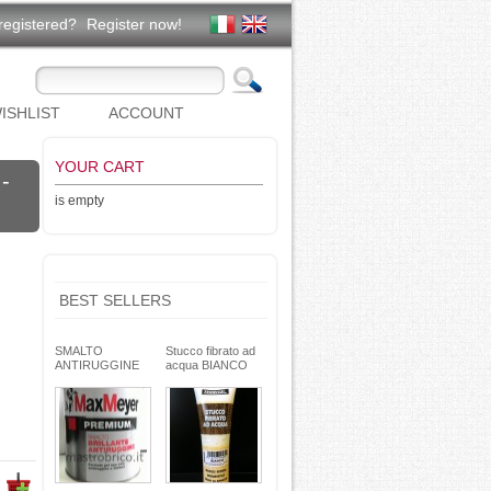
registered?
Register now!
ISHLIST
ACCOUNT
YOUR CART
-
is empty
BEST SELLERS
SMALTO
Stucco fibrato ad
ANTIRUGGINE
acqua BIANCO
brillante - formula
250g- basso ritiro
gel - non cola -
riempitivo non si
Max Meyer
spacca -
TEKNICA