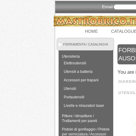
Email
HOME
CATALOGU
FERRAMENTA / CASALINGHI
FORBI
Utensileria
AUSON
Elettroutensili
Utensili a batteria
You are 
Accessori per trapani
GIARDI
Utensili
UTENSIL
Portautensili
Livelle e misuratori laser
Pitture / Idropitture /
Trattamenti per pareti
Pistole di gonfiaggio / Pistole
per verniciatura / Accessori