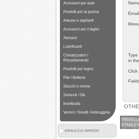
Nam
Accessori per auto
Prodotti per la pulizia
Email
Adesivi e sigillanti
Mess
Accessori per il taglio
Abrasivi
Lubrificanti
Type 
Climatizzatori /
in th
Riscaldamento
Prodotti per legno
Click
Pile / Batterie
Field
Stucchi e resine
Solventi / Olii
Insetticida
OTHE
Vernici / Smalti / Antiruggine
TRIVELL
STANLEY
18 V 4.0
IDRAULICA / ARREDO
CARICAB
BAGNO