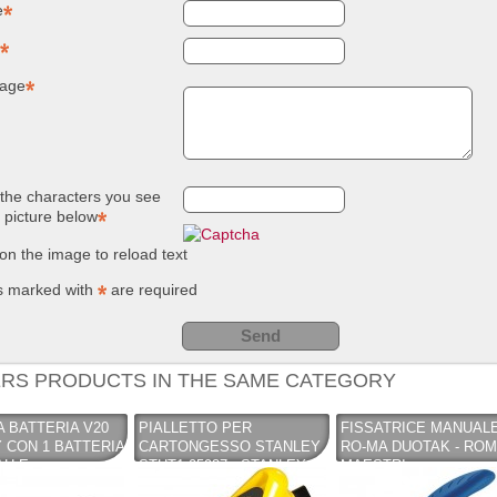
e
NUOVO SC
Compostie
REMOVER -
giardino, i
sverniciatore
plastica ri
universale - tre
(polipropil
age
pini (COPY) -
260 Lt. ne
TEKNICA
TOOMAX
the characters you see
e picture below
 on the image to reload text
s marked with
are required
RS PRODUCTS IN THE SAME CATEGORY
A BATTERIA V20
PIALLETTO PER
FISSATRICE MANUAL
 CON 1 BATTERIA
CARTONGESSO STANLEY
RO-MA DUOTAK - RO
 AH E
STHT1-05937 - STANLEY
MAESTRI
ATTERIE -