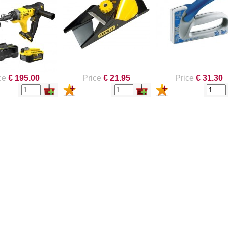
Y
ce
€ 195.00
Price
€ 21.95
Price
€ 31.30