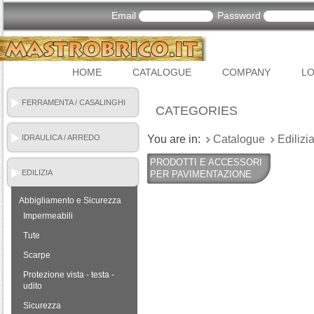
Email
Password
HOME
CATALOGUE
COMPANY
LO
FERRAMENTA / CASALINGHI
CATEGORIES
IDRAULICA / ARREDO
You are in:
Catalogue
Edilizi
BAGNO
PRODOTTI E ACCESSORI
EDILIZIA
PER PAVIMENTAZIONE
Abbigliamento e Sicurezza
Impermeabili
Tute
Scarpe
Protezione vista - testa -
udito
Sicurezza