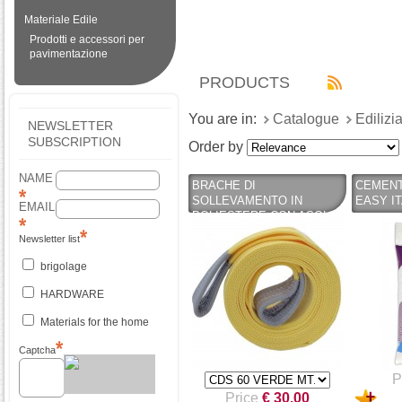
Materiale Edile
Prodotti e accessori per
pavimentazione
PRODUCTS
You are in:
Catalogue
Edilizi
NEWSLETTER
SUBSCRIPTION
Order by
NAME
BRACHE DI
CEMENT
SOLLEVAMENTO IN
EASY I
EMAIL
POLIESTERE CON ASOLE
RINFORZATA CUCITE A
Newsletter list
DOPPIO STRATO
brigolage
HARDWARE
Materials for the home
Captcha
P
Price
€ 30.00