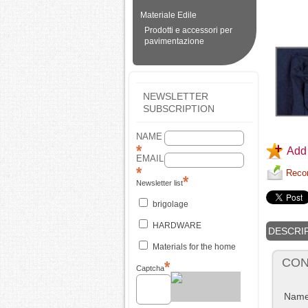
Materiale Edile
Prodotti e accessori per
pavimentazione
NEWSLETTER
SUBSCRIPTION
NAME
Add 
EMAIL
Recom
Newsletter list
brigolage
HARDWARE
DESCRI
Materials for the home
CON
Captcha
Nam