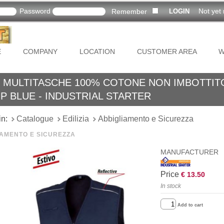
Password
Not yet 
Remember
E
COMPANY
LOCATION
CUSTOMER AREA
W
T MULTITASCHE 100% COTONE NON IMBOTTIT
P BLUE - INDUSTRIAL STARTER
in:
Catalogue
Edilizia
Abbigliamento e Sicurezza
IAMENTO E SICUREZZA
MANUFACTURER
Price
€ 13.50
In stock
Add to cart