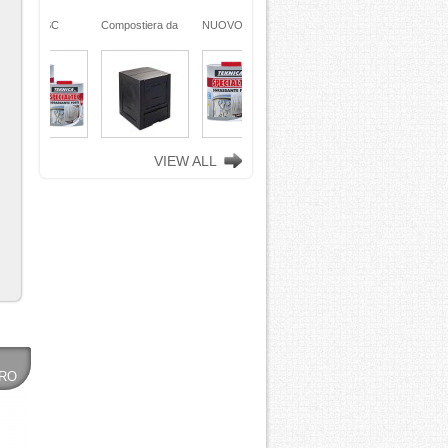
ra da
NUOVO SC
Compostiera da
n
REMOVER -
giardino, in
ciclata
sverniciatore
plastica riciclata
ene)
universale - tre
(polipropilene)
ro
pini (COPY) -
260 Lt. nero
TEKNICA
TOOMAX
VIEW ALL
ERO