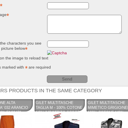
NUOVO SC
Compostie
REMOVER -
giardino, i
age
sverniciatore
plastica ri
universale - tre
(polipropil
pini (COPY) -
260 Lt. ne
TEKNICA
TOOMAX
the characters you see
e picture below
 on the image to reload text
s marked with
are required
RS PRODUCTS IN THE SAME CATEGORY
NE ALTA
GILET MULTITASCHE
GILET MULTITASCHE
TA' 032 ARANCIO
TAGLIA M - 100% COTONE
MIMETICO GRIGIO/N
30N EN20471
NON IMBOTTITO SCOOP
100% COTONE NON
CATO -
BLUE - ISSA INDUSTRIAL
IMBOTTITO - ISSA -
IAL STARTER
STARTER - INDUSTRIAL
INDUSTRIAL STARTER
STARTER