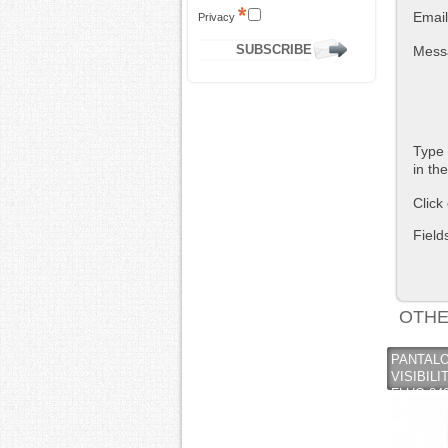
Email
Privacy
Mess
Type 
in th
Click
Field
OTHE
PANTALO
VISIBILI
FLUO 84
CERTIFI
INDUSTR