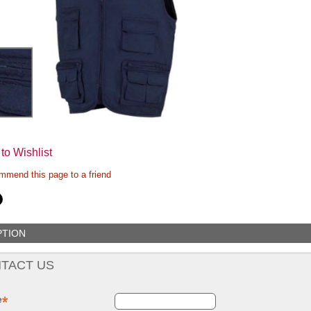
to Wishlist
mend this page to a friend
PTION
TACT US
e