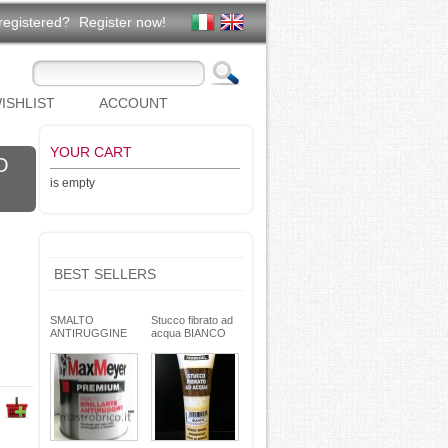
registered?
Register now!
ISHLIST
ACCOUNT
YOUR CART
O
is empty
BEST SELLERS
SMALTO
Stucco fibrato ad
ANTIRUGGINE
acqua BIANCO
brillante - formula
250g- basso ritiro
gel - non cola -
riempitivo non si
Max Meyer
spacca -
TEKNICA