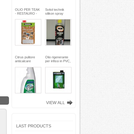
OLIO PER TEAK
Svitol technik
- RESTAURO -
silikon spray
Miscela speciale
200ml - Arexons
di oli pregiati -
MaxMeyer -
TEKNICA
Citrus pulitore
Olio rigenerante
anticalcare
per infissi in PVC,
disincrostante -
plastica e
con nebulizzatore
alluminio - 500 ml
- faren industrie
TEKNICA -
chimiche spa
TEKNICA
VIEW ALL
LAST PRODUCTS