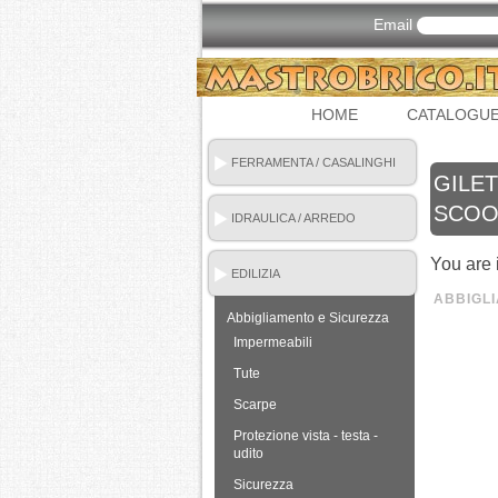
Email
HOME
CATALOGU
FERRAMENTA / CASALINGHI
GILE
SCOO
IDRAULICA / ARREDO
BAGNO
You are 
EDILIZIA
ABBIGL
Abbigliamento e Sicurezza
Impermeabili
Tute
Scarpe
Protezione vista - testa -
udito
Sicurezza