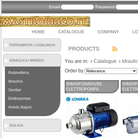
Email
Password
HOME
CATALOGUE
COMPANY
LO
FERRAMENTA / CASALINGHI
PRODUCTS
IDRAULICA / ARREDO
You are in:
Catalogue
Idrauli
BAGNO
Order by
Rubinetteria
Idraulica
3HM04P05M5HVBE
3HM03P
ELETTROPOMPA
ELETT
Sanitari
CENTRIFUGA
CENTRI
Elettropompe
MULTISTADIO SILENZIOSA
MULTIS
- LOWARA - LOWARA
- LOWA
Arredo Bagno
EDILIZIA