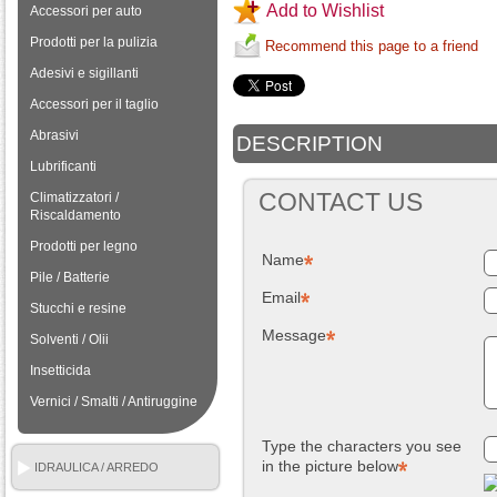
Add to Wishlist
Accessori per auto
Prodotti per la pulizia
Recommend this page to a friend
Adesivi e sigillanti
Accessori per il taglio
Abrasivi
DESCRIPTION
Lubrificanti
CONTACT US
Climatizzatori /
Riscaldamento
Prodotti per legno
Name
Pile / Batterie
Email
Stucchi e resine
Message
Solventi / Olii
Insetticida
Vernici / Smalti / Antiruggine
Type the characters you see
in the picture below
IDRAULICA / ARREDO
BAGNO