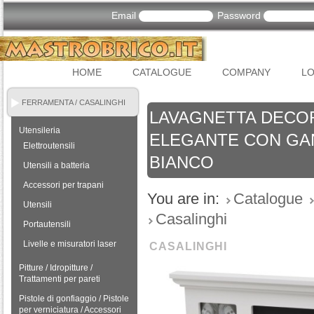
Email
Password
HOME
CATALOGUE
COMPANY
LO
FERRAMENTA / CASALINGHI
LAVAGNETTA DECOR
Utensileria
ELEGANTE CON GANCI
Elettroutensili
BIANCO
Utensili a batteria
Accessori per trapani
You are in:
Catalogue
Utensili
Casalinghi
Portautensili
Livelle e misuratori laser
CASALINGHI
Pitture / Idropitture /
Trattamenti per pareti
Pistole di gonfiaggio / Pistole
per verniciatura / Accessori