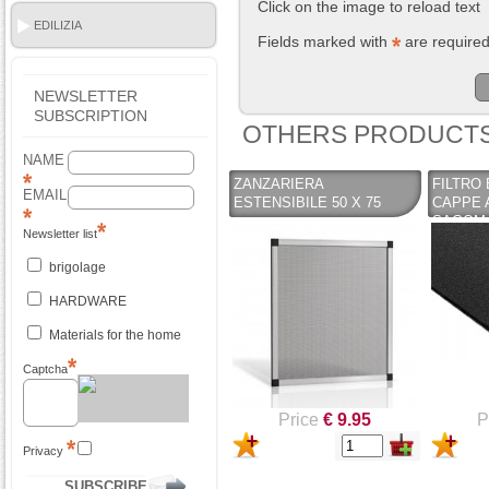
Click on the image to reload text
EDILIZIA
Fields marked with
are require
NEWSLETTER
SUBSCRIPTION
OTHERS PRODUCTS
NAME
ZANZARIERA
FILTRO
EMAIL
ESTENSIBILE 50 X 75
CAPPE A
SAGOMA
Newsletter list
UNIVER
brigolage
HARDWARE
Materials for the home
Captcha
Price
€ 9.95
P
Privacy