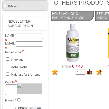
OTHERS PRODUCTS
EDILIZIA
HOLZ LACK OLIO
SET UT
PAGLIERINO CHIARO -
INTAGLI
NEWSLETTER
NUTRE IL LEGNO -
ASSORTI
SUBSCRIPTION
EFFETTO BRILLANTE - 1LT
BLINKY
NAME
EMAIL
Newsletter list
brigolage
Price
€ 7.40
P
HARDWARE
Materials for the home
Captcha
Privacy