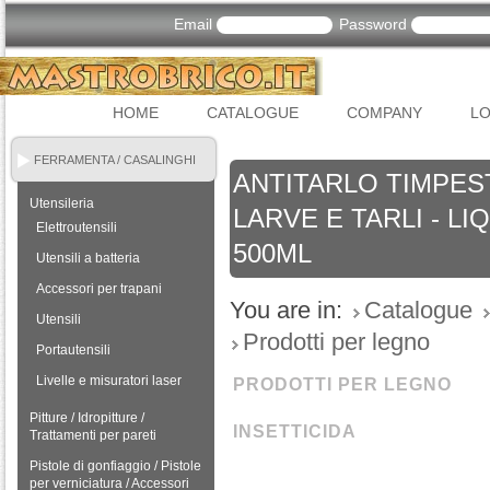
Email
Password
HOME
CATALOGUE
COMPANY
LO
FERRAMENTA / CASALINGHI
ANTITARLO TIMPES
Utensileria
LARVE E TARLI - L
Elettroutensili
500ML
Utensili a batteria
Accessori per trapani
You are in:
Catalogue
Utensili
Prodotti per legno
Portautensili
Livelle e misuratori laser
PRODOTTI PER LEGNO
Pitture / Idropitture /
INSETTICIDA
Trattamenti per pareti
Pistole di gonfiaggio / Pistole
per verniciatura / Accessori