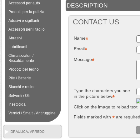
Accessori per auto
DESCRIPTION
Prodotti per la pulizia
CONTACT US
Adesivi e sigillanti
Accessori per il taglio
Name
Abrasivi
Lubrificanti
Email
Climatizzatori /
Message
Riscaldamento
Prodotti per legno
Pile / Batterie
Stucchi e resine
Type the characters you see
Solventi / Olii
in the picture below
Insetticida
Click on the image to reload text
Vernici / Smalti / Antiruggine
Fields marked with
are require
IDRAULICA / ARREDO
BAGNO