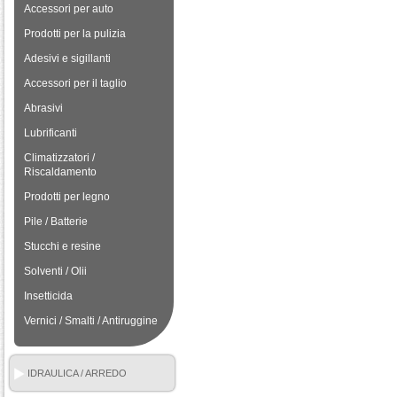
Accessori per auto
Prodotti per la pulizia
Adesivi e sigillanti
Accessori per il taglio
Abrasivi
Lubrificanti
Climatizzatori /
Riscaldamento
Prodotti per legno
Pile / Batterie
Stucchi e resine
Solventi / Olii
Insetticida
Vernici / Smalti / Antiruggine
IDRAULICA / ARREDO
BAGNO