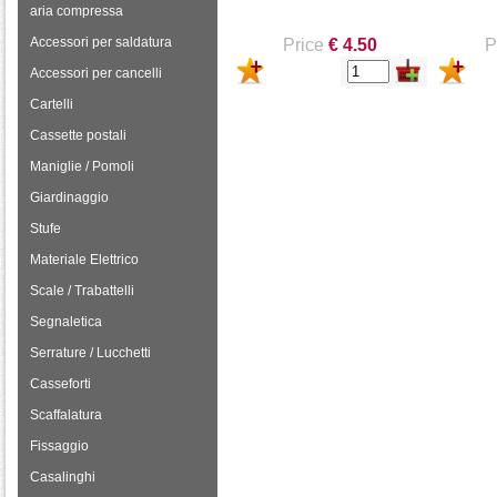
aria compressa
Accessori per saldatura
Price
€ 4.50
P
Accessori per cancelli
Cartelli
Cassette postali
Maniglie / Pomoli
Giardinaggio
Stufe
Materiale Elettrico
Scale / Trabattelli
Segnaletica
Serrature / Lucchetti
Casseforti
Scaffalatura
Fissaggio
Casalinghi