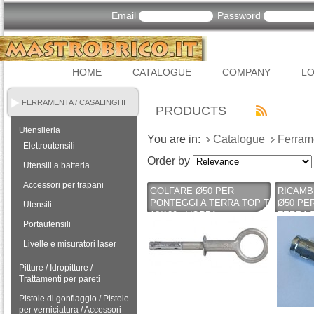
Email
Password
HOME
CATALOGUE
COMPANY
LO
FERRAMENTA / CASALINGHI
PRODUCTS
Utensileria
You are in:
Catalogue
Ferram
Elettroutensili
Order by
Utensili a batteria
Accessori per trapani
GOLFARE Ø50 PER
RICAMB
PONTEGGI A TERRA TOP T
Ø50 PE
Utensili
18/130 - VORPA
TERRA T
Portautensili
VORPA
Livelle e misuratori laser
Pitture / Idropitture /
Trattamenti per pareti
Pistole di gonfiaggio / Pistole
per verniciatura / Accessori