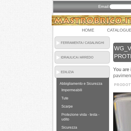
Email
HOME
CATALOGU
FERRAMENTA / CASALINGHI
WG_VE
PROTE
IDRAULICA / ARREDO
BAGNO
You are 
EDILIZIA
pavimen
Abbigliamento e Sicurezza
PRODOTT
Impermeabili
Tute
Scarpe
Protezione vista - testa -
udito
Sicurezza