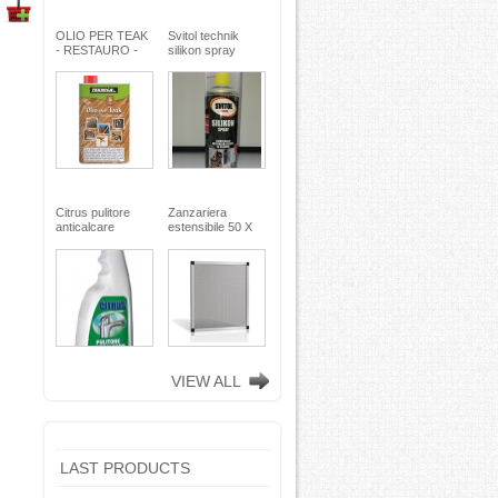
OLIO PER TEAK
Svitol technik
- RESTAURO -
silikon spray
Miscela speciale
200ml - Arexons
di oli pregiati -
MaxMeyer -
TEKNICA
Citrus pulitore
Zanzariera
anticalcare
estensibile 50 X
disincrostante -
75
con nebulizzatore
- faren industrie
chimiche spa
VIEW ALL
LAST PRODUCTS