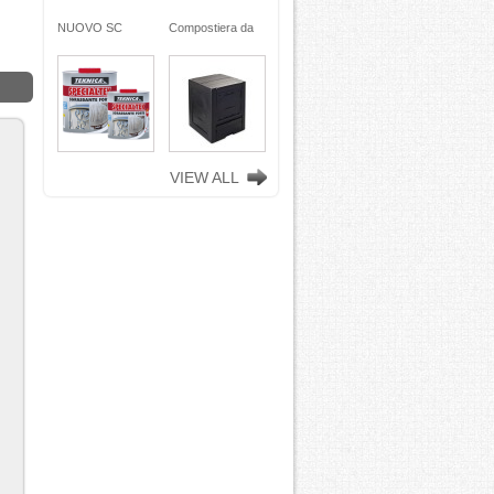
ra da
NUOVO SC
Compostiera da
n
REMOVER -
giardino, in
ciclata
sverniciatore
plastica riciclata
ene)
universale - tre
(polipropilene)
ro
pini (COPY) -
260 Lt. nero
TEKNICA
TOOMAX
VIEW ALL