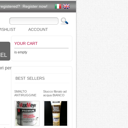
registered?
Register now!
ISHLIST
ACCOUNT
YOUR CART
is empty
CEL
ri per
BEST SELLERS
SMALTO
Stucco fibrato ad
ANTIRUGGINE
acqua BIANCO
brillante - formula
250g- basso ritiro
gel - non cola -
riempitivo non si
Max Meyer
spacca -
TEKNICA