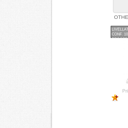
OTHE
LIVELLA
CONF. 10
PROGRE
Pr