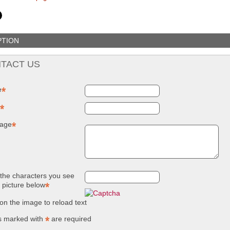
NUOVO SC
Compostie
REMOVER -
giardino, i
sverniciatore
plastica ri
universale - tre
(polipropil
PTION
pini (COPY) -
260 Lt. ne
TEKNICA
TOOMAX
TACT US
e
age
the characters you see
e picture below
 on the image to reload text
s marked with
are required