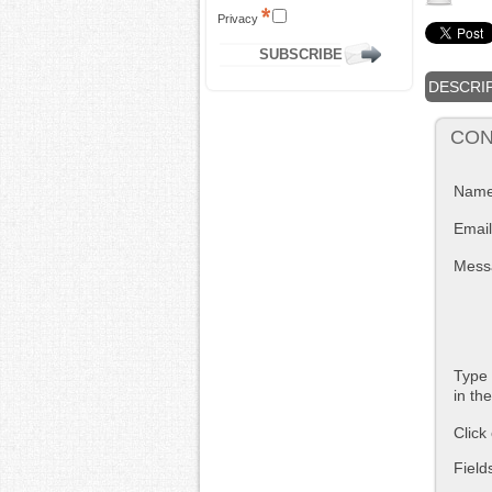
Privacy
DESCRI
CON
Nam
Email
Mess
Type 
in th
Click
Field