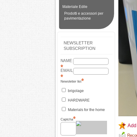
Materiale Edile
Prodotti e accessori per
pavimentazione
NEWSLETTER
SUBSCRIPTION
NAME
EMAIL
Newsletter list
brigolage
HARDWARE
Materials for the home
Captcha
Add 
Recom