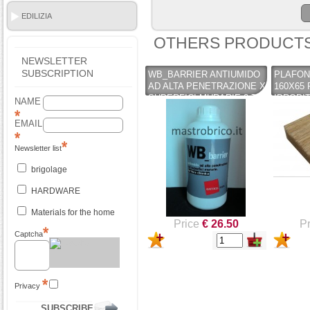
EDILIZIA
OTHERS PRODUCTS
NEWSLETTER
SUBSCRIPTION
WB_BARRIER ANTIUMIDO
PLAFON
AD ALTA PENETRAZIONE X
160X65
SUPERFICI MURARIE 0,75
IDROPI
NAME
LT - GATTOCEL -
FONDI,F
GATTOCEL
INTERN
EMAIL
PENNEL
Newsletter list
brigolage
HARDWARE
Materials for the home
Price
€ 26.50
Pr
Captcha
Privacy