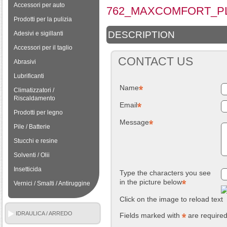
Accessori per auto
762_MAXCOMFORT_PL
Prodotti per la pulizia
DESCRIPTION
Adesivi e sigillanti
Accessori per il taglio
CONTACT US
Abrasivi
Lubrificanti
Name
Climatizzatori /
Riscaldamento
Email
Prodotti per legno
Message
Pile / Batterie
Stucchi e resine
Solventi / Olii
Insetticida
Type the characters you see
in the picture below
Vernici / Smalti / Antiruggine
Click on the image to reload text
IDRAULICA / ARREDO
Fields marked with
are require
BAGNO