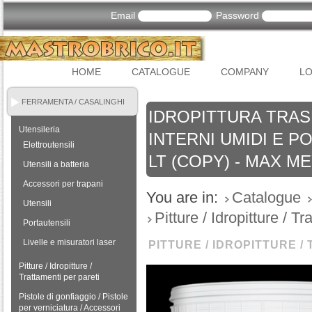
Email
Password
HOME
CATALOGUE
COMPANY
LO
FERRAMENTA / CASALINGHI
IDROPITTURA TRAS
Utensileria
INTERNI UMIDI E P
Elettroutensili
LT (COPY) - MAX M
Utensili a batteria
Accessori per trapani
You are in:
Catalogue
Utensili
Pitture / Idropitture / T
Portautensili
Livelle e misuratori laser
PITTURE / IDROPITTURE /
Pitture / Idropitture /
Trattamenti per pareti
Pistole di gonfiaggio / Pistole
per verniciatura / Accessori