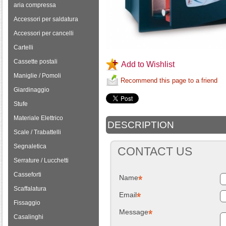
aria compressa
Accessori per saldatura
Accessori per cancelli
Cartelli
Cassette postali
Add to Wishlist
Maniglie / Pomoli
Recommend this page to a friend
Giardinaggio
Stufe
Materiale Elettrico
DESCRIPTION
Scale / Trabattelli
Segnaletica
CONTACT US
Serrature / Lucchetti
Casseforti
Name
Scaffalatura
Email
Fissaggio
Message
Casalinghi