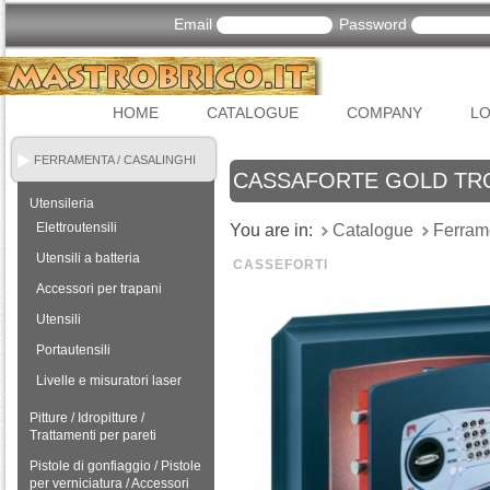
Email
Password
HOME
CATALOGUE
COMPANY
LO
FERRAMENTA / CASALINGHI
CASSAFORTE GOLD TRO
Utensileria
Elettroutensili
You are in:
Catalogue
Ferram
Utensili a batteria
CASSEFORTI
Accessori per trapani
Utensili
Portautensili
Livelle e misuratori laser
Pitture / Idropitture /
Trattamenti per pareti
Pistole di gonfiaggio / Pistole
per verniciatura / Accessori