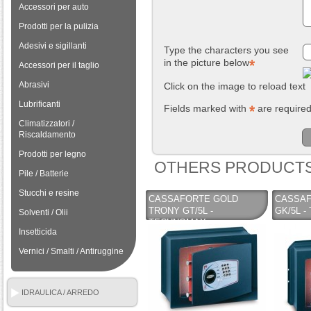
Accessori per auto
Prodotti per la pulizia
Adesivi e sigillanti
Type the characters you see
in the picture below
Accessori per il taglio
Abrasivi
Click on the image to reload text
Lubrificanti
Fields marked with
are require
Climatizzatori /
Riscaldamento
Prodotti per legno
OTHERS PRODUCTS
Pile / Batterie
Stucchi e resine
CASSAFORTE GOLD
CASSAF
TRONY GT/5L -
GK/5L 
Solventi / Olii
TECHNOMAX
Insetticida
Vernici / Smalti / Antiruggine
IDRAULICA / ARREDO
BAGNO