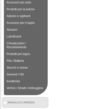
Accessori per auto
Prodotti per la pulizia
Adesivi e sigillanti
Accessori per il taglio
Abrasivi
Lubrificanti
Climatizzatori /
Riscaldamento
Prodotti per legno
Pile / Batterie
Stucchi e resine
Solventi / Olii
Insetticida
Vernici / Smalti / Antiruggine
IDRAULICA / ARREDO
BAGNO