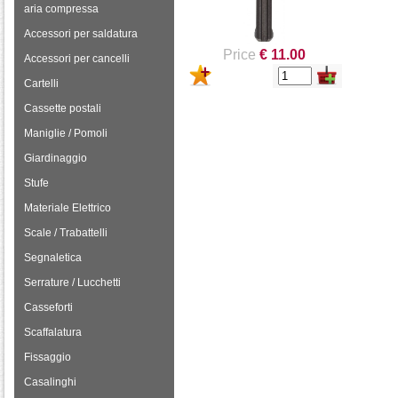
aria compressa
Accessori per saldatura
Price
€ 11.00
Accessori per cancelli
Cartelli
Cassette postali
Maniglie / Pomoli
Giardinaggio
Stufe
Materiale Elettrico
Scale / Trabattelli
Segnaletica
Serrature / Lucchetti
Casseforti
Scaffalatura
Fissaggio
Casalinghi