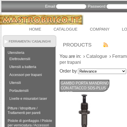
Email
Password
HOME
CATALOGUE
COMPANY
LO
FERRAMENTA / CASALINGHI
PRODUCTS
Utensileria
You are in:
Catalogue
Ferram
Elettroutensili
per trapani
Utensili a batteria
Order by
Accessori per trapani
Utensili
GAMBO PORTA MANDRINO
CON ATTACCO SDS-PLUS -
Portautensili
VIGOR
Livelle e misuratori laser
Pitture / Idropitture /
Trattamenti per pareti
Pistole di gonfiaggio / Pistole
per verniciatura / Accessori