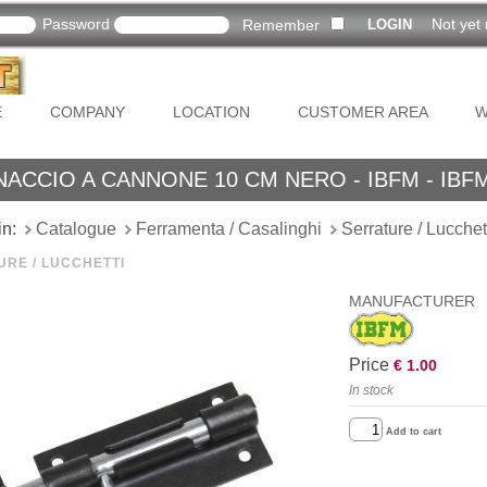
Password
Not yet 
Remember
E
COMPANY
LOCATION
CUSTOMER AREA
W
ACCIO A CANNONE 10 CM NERO - IBFM - IBF
in:
Catalogue
Ferramenta / Casalinghi
Serrature / Lucchet
RE / LUCCHETTI
MANUFACTURER
Price
€ 1.00
In stock
Add to cart