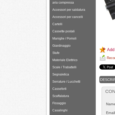
aria compressa
Accessori per saldatura
Accessori per cancelli
Cartelli
Cassette postali
Maniglie / Pomoli
Giardinaggio
Add 
Stufe
Recom
Materiale Elettrico
Scale / Trabattelli
Segnaletica
DESCRI
Serrature / Lucchetti
Casseforti
CON
Scaffalatura
Fissaggio
Nam
Casalinghi
Email