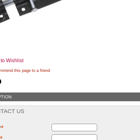
to Wishlist
mend this page to a friend
PTION
TACT US
e