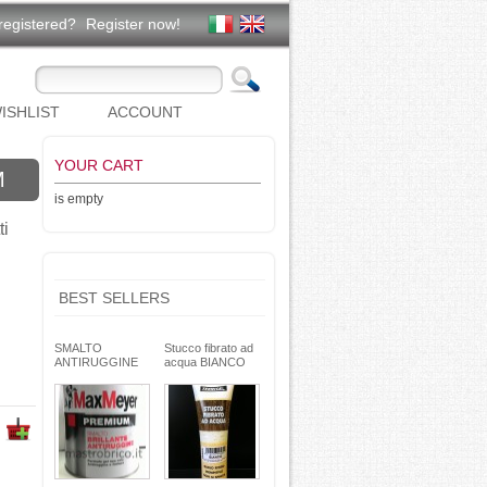
registered?
Register now!
ISHLIST
ACCOUNT
YOUR CART
M
is empty
ti
BEST SELLERS
SMALTO
Stucco fibrato ad
ANTIRUGGINE
acqua BIANCO
brillante - formula
250g- basso ritiro
gel - non cola -
riempitivo non si
Max Meyer
spacca -
TEKNICA