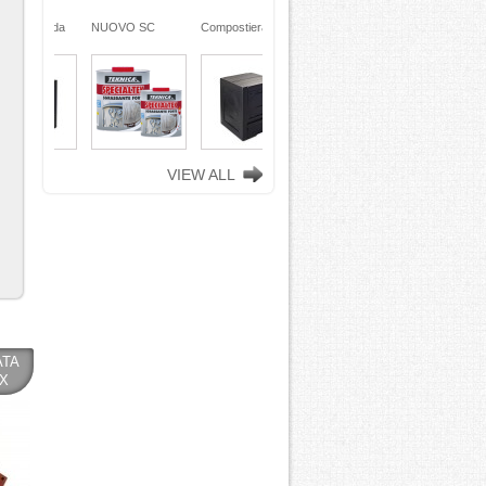
ra da
NUOVO SC
Compostiera da
n
REMOVER -
giardino, in
ciclata
sverniciatore
plastica riciclata
ene)
universale - tre
(polipropilene)
ro
pini (COPY) -
260 Lt. nero
TEKNICA
TOOMAX
VIEW ALL
ATA
SX