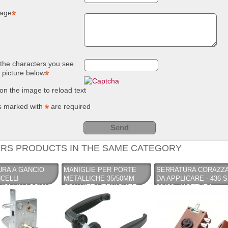
age
NUOVO SC
Compostie
REMOVER -
giardino, i
sverniciatore
plastica ri
universale - tre
(polipropil
pini (COPY) -
260 Lt. ne
TEKNICA
TOOMAX
the characters you see
e picture below
 on the image to reload text
s marked with
are required
RS PRODUCTS IN THE SAME CATEGORY
RA A GANCIO
MANIGLIE PER PORTE
SERRATURA CORAZZ
CELLI
METALLICHE 35/50MM
DA APPLICARE - 436 
OLI IN ACCIAIO
CON VITE VERNICIATE
30436 - MOTTURA
- IBFM - IBFM
NERE IBFM - IBFM
CILINDRO A POMPA