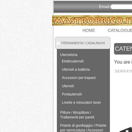
Email
HOME
CATALOGU
FERRAMENTA / CASALINGHI
CATEN
Utensileria
Elettroutensili
You are 
Utensili a batteria
SERRATU
Accessori per trapani
Utensili
Portautensili
Livelle e misuratori laser
Pitture / Idropitture /
Trattamenti per pareti
Pistole di gonfiaggio / Pistole
per verniciatura / Accessori