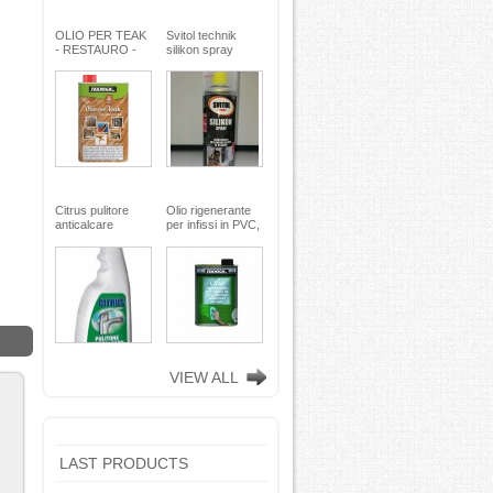
OLIO PER TEAK
Svitol technik
- RESTAURO -
silikon spray
Miscela speciale
200ml - Arexons
di oli pregiati -
MaxMeyer -
TEKNICA
Citrus pulitore
Olio rigenerante
anticalcare
per infissi in PVC,
disincrostante -
plastica e
con nebulizzatore
alluminio - 500 ml
- faren industrie
TEKNICA -
chimiche spa
TEKNICA
VIEW ALL
LAST PRODUCTS