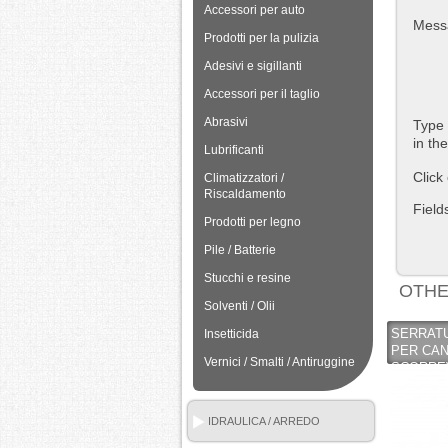
Accessori per auto
Mess
Prodotti per la pulizia
Adesivi e sigillanti
Accessori per il taglio
Abrasivi
Type 
in th
Lubrificanti
Click
Climatizzatori /
Riscaldamento
Field
Prodotti per legno
Pile / Batterie
Stucchi e resine
OTHE
Solventi / Olii
SERRATU
Insetticida
PER CAN
Vernici / Smalti / Antiruggine
SCORREV
ZINCATO 
IDRAULICA / ARREDO
BAGNO