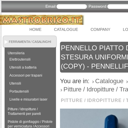
Email
Password
HOME
CATALOGUE
COMPANY
LO
FERRAMENTA / CASALINGHI
PENNELLO PIATTO D
Utensileria
STESURA UNIFORM
Elettroutensili
(COPY) - PENNELLI
Utensili a batteria
Accessori per trapani
You are in:
Catalogue
Utensili
Pitture / Idropitture / T
Portautensili
Livelle e misuratori laser
PITTURE / IDROPITTURE /
Pitture / Idropitture /
Trattamenti per pareti
Pistole di gonfiaggio / Pistole
per verniciatura / Accessori