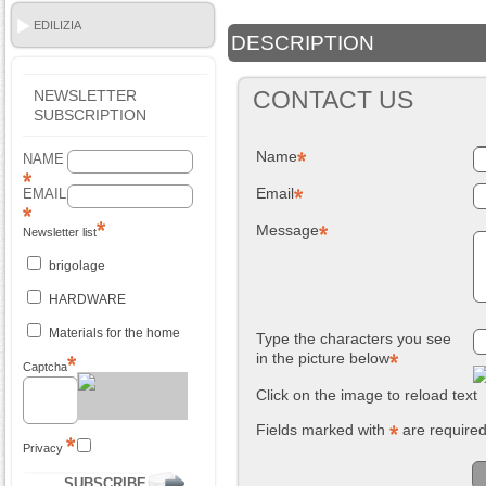
EDILIZIA
DESCRIPTION
CONTACT US
NEWSLETTER
SUBSCRIPTION
Name
NAME
Email
EMAIL
Message
Newsletter list
brigolage
HARDWARE
Materials for the home
Type the characters you see
in the picture below
Captcha
Click on the image to reload text
Fields marked with
are require
Privacy