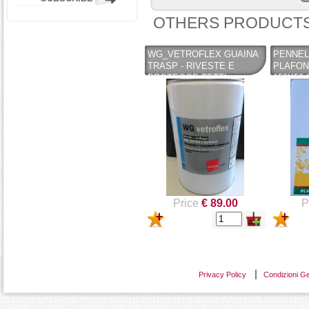
OTHERS PRODUCTS
WG_VETROFLEX GUAINA
PENNEL
TRASP - RIVESTE E
PLAFON
PROTEGGE TETTI,
150X50 
TERRAZZI E PAVIMENTI 4
EST. SO
LT - GATTOCEL
(COPY) 
TIGRE
Price
€ 89.00
P
Privacy Policy
Condizioni Ge