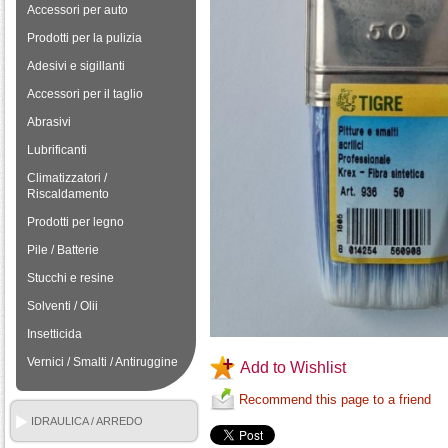
Accessori per auto
Prodotti per la pulizia
Adesivi e sigillanti
Accessori per il taglio
Abrasivi
Lubrificanti
Climatizzatori /
Riscaldamento
Prodotti per legno
Pile / Batterie
Stucchi e resine
Solventi / Olii
Insetticida
Vernici / Smalti / Antiruggine
Add to Wishlist
Recommend this page to a friend
IDRAULICA / ARREDO
BAGNO