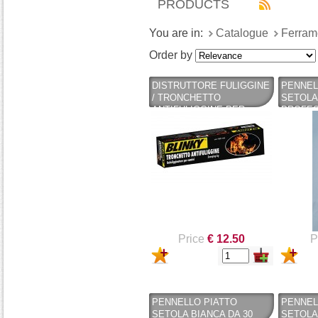
PRODUCTS
You are in:
Catalogue
Ferram
Order by
DISTRUTTORE FULIGGINE
PENNEL
/ TRONCHETTO
SETOLA
ANTIFULIGGINE PER
PROFES
CAMINI 1200 GR - BLINKY -
PENNEL
BLINKY
Price
€ 12.50
P
PENNELLO PIATTO
PENNEL
SETOLA BIANCA DA 30
SETOLA