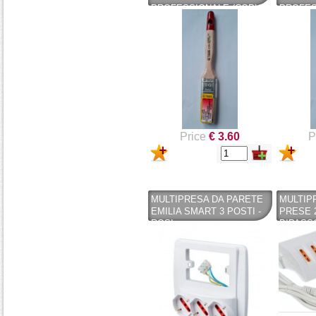
PROFESSIONALE (COPY)
PROFES
(COPY) - PENNELLIFICIO
(COPY) 
TIGRE
PENNEL
Price
€ 3.60
P
MULTIPRESA DA PARETE
MULTIP
EMILIA SMART 3 POSTI -
PRESE 2
ROSI
BIPASS
SCHUKO
CONNES
BRIXO