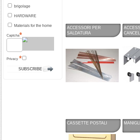
brigolage
HARDWARE
Materials for the home
ACCESSORI PER
ACCESS
SALDATURA
CANCEL
Captcha
Privacy
CASSETTE POSTALI
MANIGLI