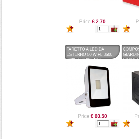
Price
€ 2.70
P
FARETTO A LED DA
COMPOS
ESTERNO 50 W FL 3500
GIARDIN
6000 K 30.000 ORE
RICICLA
(POLIPR
NERO 
Price
€ 60.50
Pr