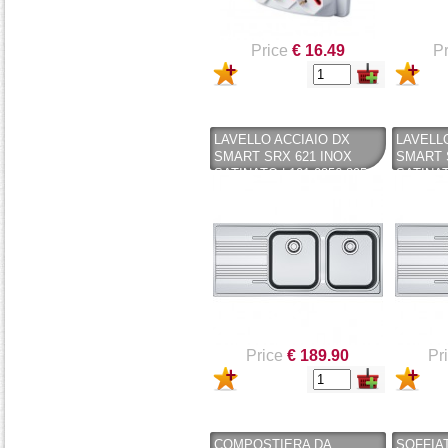
Price
€ 16.49
Pr
LAVELLO ACCIAIO DX
LAVELL
SMART SRX 621 INOX
SMART 
SATINATO | 101.0356.895
SATINAT
(COPY) - FRANKE
(COPY) 
Price
€ 189.90
Pr
COMPOSTIERA DA
SOFFIAT