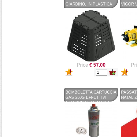
GIARDINO, IN PLASTICA
VIGOR 
RICICLATA
- VIGOR
(POLIPROPILENE) 300 LT.
MARRONE TOOMAX
(COPY)
Price
€ 57.00
Pr
BOMBOLETTA CARTUCCIA
PASSAT
GAS 250G EFFETTIVI,
NATALIZ
ATTACCO STANDARD A
BAIONETTA (SPILLO) CON
VALVOLA A PRESSIONE