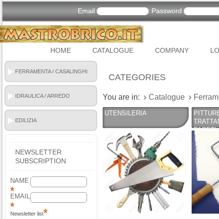
Email
Password
HOME
CATALOGUE
COMPANY
LO
FERRAMENTA / CASALINGHI
CATEGORIES
IDRAULICA / ARREDO
You are in:
Catalogue
Ferram
BAGNO
UTENSILERIA
PITTURE
EDILIZIA
TRATTA
PARETI
NEWSLETTER
SUBSCRIPTION
NAME
EMAIL
Newsletter list