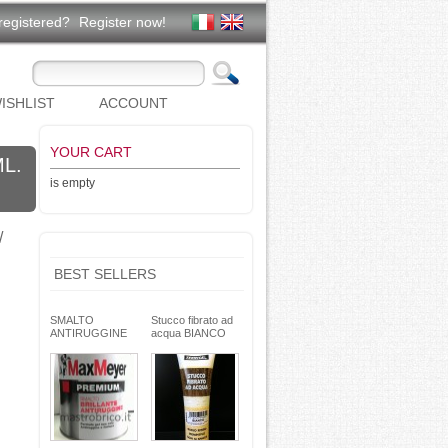
registered?
Register now!
ISHLIST
ACCOUNT
YOUR CART
L.
is empty
/
BEST SELLERS
SMALTO
Stucco fibrato ad
ANTIRUGGINE
acqua BIANCO
brillante - formula
250g- basso ritiro
gel - non cola -
riempitivo non si
Max Meyer
spacca -
TEKNICA