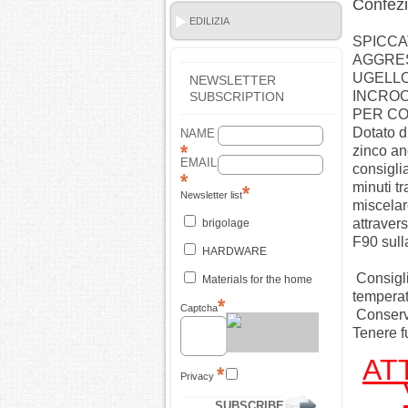
Confez
EDILIZIA
SPICCA
AGGRES
UGELLO
NEWSLETTER
INCROC
SUBSCRIPTION
PER C
Dotato d
NAME
zinco an
EMAIL
consigli
minuti tr
Newsletter list
miscelar
attraver
brigolage
F90 sulla
HARDWARE
Consigli
Materials for the home
temperat
Captcha
Conserva
Tenere f
AT
Privacy