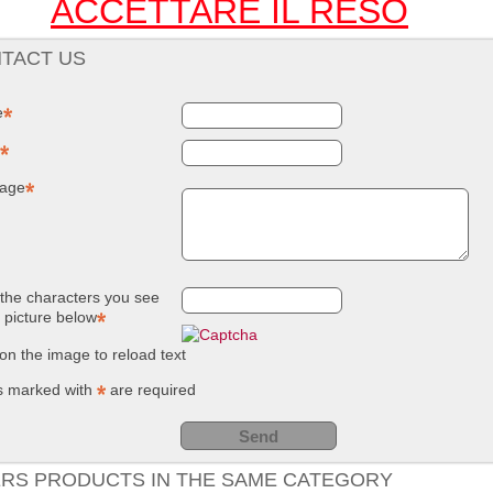
ACCETTARE IL RES
O
TACT US
e
age
the characters you see
e picture below
 on the image to reload text
s marked with
are required
RS PRODUCTS IN THE SAME CATEGORY