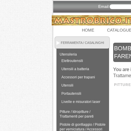
Email
HOME
CATALOGU
FERRAMENTA / CASALINGHI
BOMBO
Utensileria
FAREN
Elettroutensili
Utensili a batteria
You are 
Trattame
Accessori per trapani
PITTURE
Utensili
Portautensili
Livelle e misuratori laser
Pitture / Idropitture /
Trattamenti per pareti
Pistole di gonfiaggio / Pistole
per verniciatura / Accessori