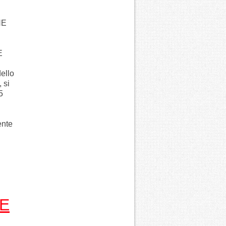
NE
E
dello
 si
5
ente
E