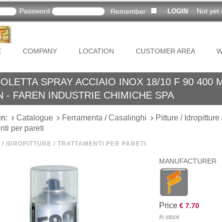
Password
Not yet 
Remember
E
COMPANY
LOCATION
CUSTOMER AREA
W
LETTA SPRAY ACCIAIO INOX 18/10 F 90 400 M
 - FAREN INDUSTRIE CHIMICHE SPA
in:
Catalogue
Ferramenta / Casalinghi
Pitture / Idropitture 
nti per pareti
 / IDROPITTURE / TRATTAMENTI PER PARETI
MANUFACTURER
Price
€ 7.70
In stock