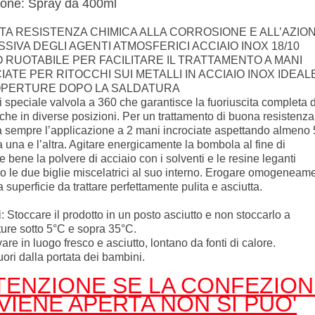
ione: Spray da 400ml
TA RESISTENZA CHIMICA ALLA CORROSIONE E ALL’AZIO
SIVA DEGLI AGENTI ATMOSFERICI ACCIAIO INOX 18/10
 RUOTABILE PER FACILITARE IL TRATTAMENTO A MANI
IATE PER RITOCCHI SUI METALLI IN ACCIAIO INOX IDEAL
OPERTURE DOPO LA SALDATURA
i speciale valvola a 360 che garantisce la fuoriuscita completa 
che in diverse posizioni. Per un trattamento di buona resistenza,
a sempre l’applicazione a 2 mani incrociate aspettando almeno 
a una e l’altra. Agitare energicamente la bombola al fine di
e bene la polvere di acciaio con i solventi e le resine leganti
so le due biglie miscelatrici al suo interno. Erogare omogeneam
 superficie da trattare perfettamente pulita e asciutta.
: Stoccare il prodotto in un posto asciutto e non stoccarlo a
ure sotto 5°C e sopra 35°C.
re in luogo fresco e asciutto, lontano da fonti di calore.
uori dalla portata dei bambini.
TENZIONE SE LA CONFEZION
VIENE APERTA NON SI PUO'