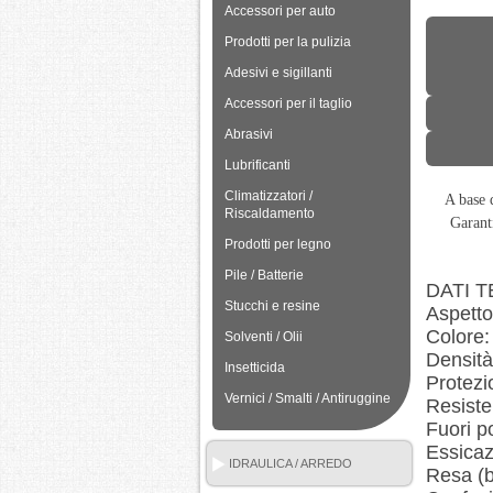
Accessori per auto
Prodotti per la pulizia
Adesivi e sigillanti
Accessori per il taglio
Abrasivi
Lubrificanti
Climatizzatori /
A base
Riscaldamento
Garanti
Prodotti per legno
Pile / Batterie
DATI T
Stucchi e resine
Aspetto
Colore:
Solventi / Olii
Densità
Insetticida
Protezi
Vernici / Smalti / Antiruggine
Resist
Fuori p
Essicaz
IDRAULICA / ARREDO
Resa (
BAGNO