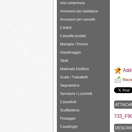
aria compressa
Accessori per saldatura
Accessori per cancelli
Cartelli
Cassette postali
Maniglie / Pomoli
Giardinaggio
Stufe
Materiale Elettrico
Add 
Scale / Trabattelli
Recom
Segnaletica
Serrature / Lucchetti
Casseforti
ATTACH
Scaffalatura
733_F9
Fissaggio
Casalinghi
DESCRI