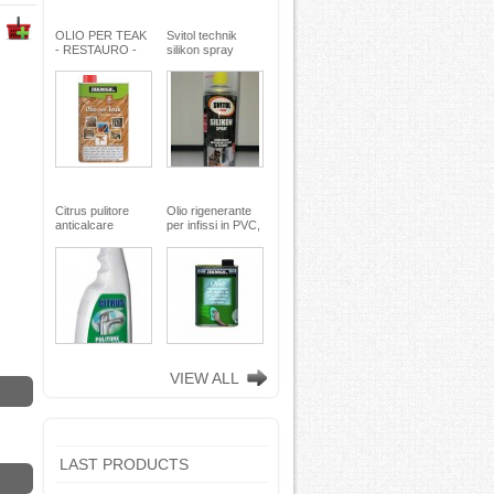
OLIO PER TEAK
Svitol technik
- RESTAURO -
silikon spray
Miscela speciale
200ml - Arexons
di oli pregiati -
MaxMeyer -
TEKNICA
Citrus pulitore
Olio rigenerante
anticalcare
per infissi in PVC,
disincrostante -
plastica e
con nebulizzatore
alluminio - 500 ml
- faren industrie
TEKNICA -
chimiche spa
TEKNICA
VIEW ALL
LAST PRODUCTS