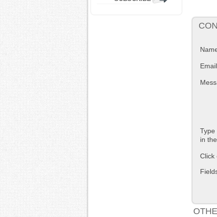
CON
Nam
Email
Mess
Type 
in th
Click
Field
OTHE