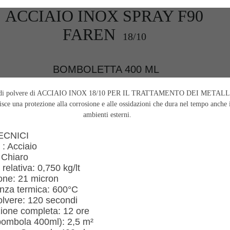
ACCIAIO INOX SPRAY F90
NUOVO SC
Compostie
REMOVER -
giardino, i
sverniciatore
plastica ri
FAREN
universale - tre
(polipropil
18/10
pini (COPY) -
260 Lt. ne
TEKNICA
TOOMAX
BOMBOLETTA 400 ML
 di polvere di ACCIAIO INOX 18/10 PER IL TRATTAMENTO DEI METALL
sce una protezione alla corrosione e alle ossidazioni che dura nel tempo anche 
ambienti esterni.
ECNICI
 : Acciaio
 Chiaro
 relativa: 0,750 kg/lt
one: 21 micron
enza termica: 600°C
olvere: 120 secondi
ione completa: 12 ore
bombola 400ml): 2,5 m²