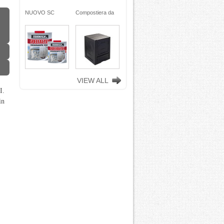
ra da
NUOVO SC
Compostiera da
n
REMOVER -
giardino, in
ciclata
sverniciatore
plastica riciclata
ene)
universale - tre
(polipropilene)
ro
pini (COPY) -
260 Lt. nero
TEKNICA
TOOMAX
VIEW ALL
I.
in